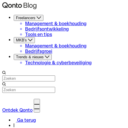
Freelancers
Management & boekhouding
Bedrijfsontwikkeling
Tools en tips
MKB's
Management & boekhouding
Bedrijfsgroei
Trends & nieuws
Technologie & cyberbeveiliging
Ontdek Qonto
Ga terug