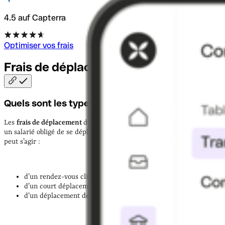
4.5 auf Capterra
Optimiser vos frais
Frais de déplacement :
définition
Quels sont les types de frais de déplacement ?
Les
frais de déplacement
désignent toutes les dépenses engagées par
un salarié obligé de se déplacer pour le compte de son entreprise. Il
peut s’agir :
d’un rendez-vous client au sein d’une ville voisine ;
d’un court déplacement professionnel en France ;
d’un déplacement de plusieurs semaines à l’étranger.