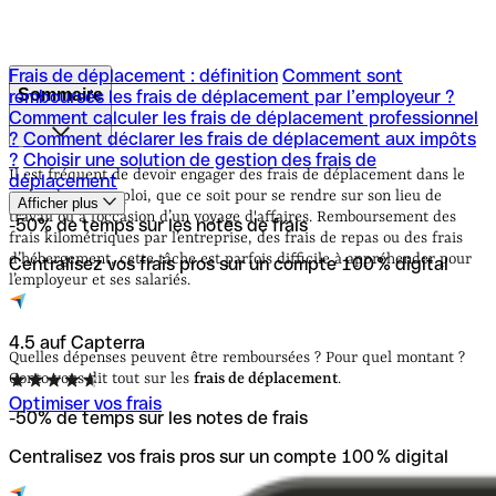
Frais de déplacement : définition
Comment sont
Sommaire
remboursés les frais de déplacement par l’employeur ?
Comment calculer les frais de déplacement professionnel
?
Comment déclarer les frais de déplacement aux impôts
Frais de déplacement : définition
Comment sont
?
Choisir une solution de gestion des frais de
remboursés les frais de déplacement par l’employeur ?
Il est fréquent de devoir engager des frais de déplacement dans le
déplacement
Comment calculer les frais de déplacement professionnel
cadre de son emploi, que ce soit pour se rendre sur son lieu de
Afficher plus
?
Comment déclarer les frais de déplacement aux impôts
travail ou à l’occasion d’un voyage d'affaires. Remboursement des
-50% de temps sur les notes de frais
?
Choisir une solution de gestion des frais de
frais kilométriques par l’entreprise, des frais de repas ou des frais
déplacement
d’hébergement, cette tâche est parfois difficile à appréhender pour
Centralisez vos frais pros sur un compte 100 % digital
l’employeur et ses salariés.
4.5 auf Capterra
Quelles dépenses peuvent être remboursées ? Pour quel montant ?
Qonto vous dit tout sur les
frais de déplacement
.
Optimiser vos frais
-50% de temps sur les notes de frais
Centralisez vos frais pros sur un compte 100 % digital