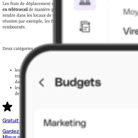
Les frais de déplacement s’appliquent aussi aux salariés qui
exercent
en télétravail
de manière ponctuelle ou habituelle. Si vous devez vous
rendre dans les locaux de votre entreprise pour prendre part à une
réunion par exemple, les frais engagés pourront vous être
remboursés.
Deux catégories sont regroupées dans les frais de déplacement :
les
frais liés au transport
(indemnités kilométriques, titres de
transport, frais de location de voiture, carburant, trajet
domicile-travail) ;
les
frais liés au déplacement
en lui-même (
panier repas
, frais
de restaurant, stationnement, hébergement, frais divers).
Gratuit pendant 30 jours
Gardez le contrôle sur vos dépenses d'équipe
Mieux gérer mes dépenses