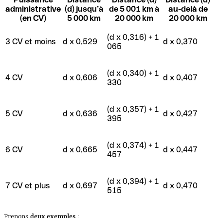
administrative
(d) jusqu’à
de 5 001 km à
au-delà de
(en CV)
5 000 km
20 000 km
20 000 km
(d x 0,316) + 1
3 CV et moins
d x 0,529
d x 0,370
065
(d x 0,340) + 1
4 CV
d x 0,606
d x 0,407
330
(d x 0,357) + 1
5 CV
d x 0,636
d x 0,427
395
(d x 0,374) + 1
6 CV
d x 0,665
d x 0,447
457
(d x 0,394) + 1
7 CV et plus
d x 0,697
d x 0,470
515
Prenons
deux exemples
: