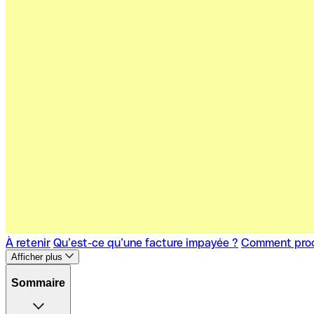
À retenir
Qu’est-ce qu’une facture impayée ?
Comment proc
Afficher plus
Sommaire