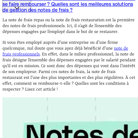
se faire rembourser ?
Quelles sont les meilleures solutions
de gestion des notes de frais ?
Note de frais restaurant : Qu’est-ce qu’une note de frais ?
La note de frais repas, comment en bénéficier et comment
La note de frais repas ou la note de frais restauration est la première
se faire rembourser ?
Quelles sont les meilleures solutions
des notes de frais professionnels. Ici, il s’agit de l’ensemble des
de gestion des notes de frais ?
dépenses engagées par l’employé dans le but de se restaurer.
Si vous êtes employé auprès d’une entreprise ou d’une firme
quelconque, nul doute que vous ayez déjà bénéficié d’une
note de
frais professionnels
. En effet, dans le milieu professionnel, la note de
frais désigne l’ensemble des dépenses engagées par le salarié pendant
qu’il est en mission. Ce sont donc des dépenses qui vont dans l’intérêt
de son employeur. Parmi ces notes de frais, la note de frais
restaurant est l’une des plus importantes et des plus régulières. À cet
effet, comment se rembourse-t-elle ? Quelles sont les conditions à
respecter ? Lisez cet article !