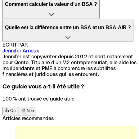
Les BSA-AIR ne bénéficient pas d’un traitement fiscal
Comment calculer la valeur d’un BSA ?
particulier. L’investisseur doit simplement payer l’impôt
sur le revenu en cas de revente des titres ou de plus-value.
Les revenus issus de ses actions peuvent également être
Plusieurs éléments permettent de calculer la valeur d’un
assujettis aux prélèvements sociaux.
Quelle est la différence entre un BSA et un BSA-AIR ?
bon de souscription d’actions, comme :
la valeur et la volatilité de l’action ;
ÉCRIT PAR
Le BSA et le BSA-AIR ont un point commun puisqu’ils sont
Jennifer Arnoux
le prix d’exercice du BSA et sa durée de vie ;
tous les deux achetés dans le but de générer une plus-
Jennifer est copywriter depuis 2012 et écrit notamment
le taux d’intérêt.
value. En revanche, les BSA-AIR permettent d’obtenir des
pour Qonto. Titulaire d’un M2 entrepreneuriat, elle aide les
fonds bien plus rapidement que les BSA puisque la
indépendants et PME à comprendre les subtilités
La valeur d’un BSA peut être compliquée à calculer.
société n’a pas besoin d’être valorisée en amont.
financières et juridiques qui les entourent.
Néanmoins, elle est généralement comprise entre 15 et
20 % du prix de l’action.
Ce guide vous a‑t‑il été utile ?
100 % ont trouvé ce guide utile
👍 Oui
👎 Non
Articles recommandés