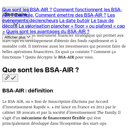
Que sont les BSA-AIR ?
Comment fonctionnent les BSA-
Sommaire
AIR ? Exemple.
Comment émettre des BSA-AIR ?
Les
événements déclencheurs
La date butoir
Le taux de
décote
La valorisation plancher « floor » ou plafond « cap
Que sont les BSA-AIR ?
Comment fonctionnent les BSA-
»
Quels sont les avantages du BSA-AIR ?
AIR ? Exemple.
Comment émettre des BSA-AIR ?
Les
Le BSA-AIR est un instrument financier stratégique qui permet aux
Afficher plus
événements déclencheurs
La date butoir
Le taux de
start-ups en développement d’obtenir des fonds rapidement et à
décote
La valorisation plancher « floor » ou plafond « cap
moindre coût. Il intéresse aussi les investisseurs qui peuvent faire de
»
Quels sont les avantages du BSA-AIR ?
belles opérations financières. En quoi ça consiste ? Comment ça
fonctionne ? Qonto décrypte le
BSA-AIR
pour vous.
Que sont les BSA-AIR
?
BSA-AIR : définition
Le BSA-AIR, ou « Bon de Souscription d’Actions par Accord
d’Investissement Rapide », a été lancé en France en 2013 par le
cabinet SB avocats et par la société d’investissement The Family. Il
s’agit d’un
mécanisme de financement flexible
qui s’est
principalement développé dans l’écosystème des start-ups.