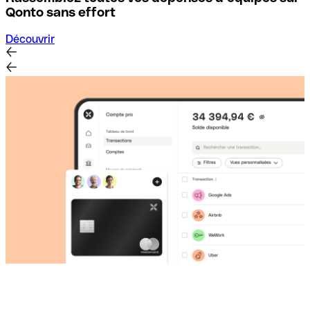
D
Qonto sans effort
Découvrir