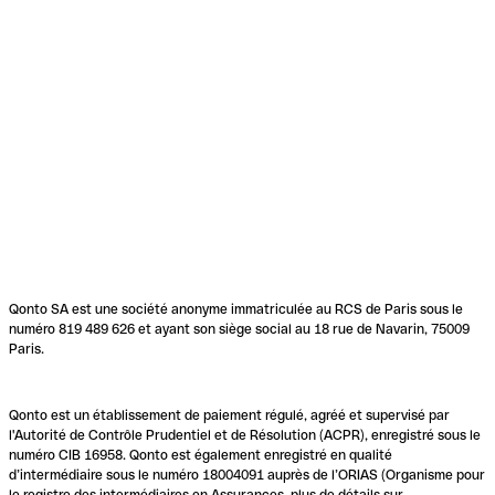
Qonto SA est une société anonyme immatriculée au RCS de Paris sous le
numéro 819 489 626 et ayant son siège social au 18 rue de Navarin, 75009
Paris.
Qonto est un établissement de paiement régulé, agréé et supervisé par
l'Autorité de Contrôle Prudentiel et de Résolution (ACPR), enregistré sous le
numéro CIB 16958. Qonto est également enregistré en qualité
d’intermédiaire sous le numéro 18004091 auprès de l’ORIAS (Organisme pour
le registre des intermédiaires en Assurances, plus de détails sur