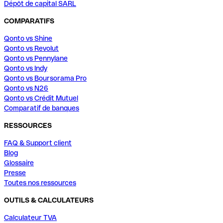
Dépôt de capital SARL
COMPARATIFS
Qonto vs Shine
Qonto vs Revolut
Qonto vs Pennylane
Qonto vs Indy
Qonto vs Boursorama Pro
Qonto vs N26
Qonto vs Crédit Mutuel
Comparatif de banques
RESSOURCES
FAQ & Support client
Blog
Glossaire
Presse
Toutes nos ressources
OUTILS & CALCULATEURS
Calculateur TVA