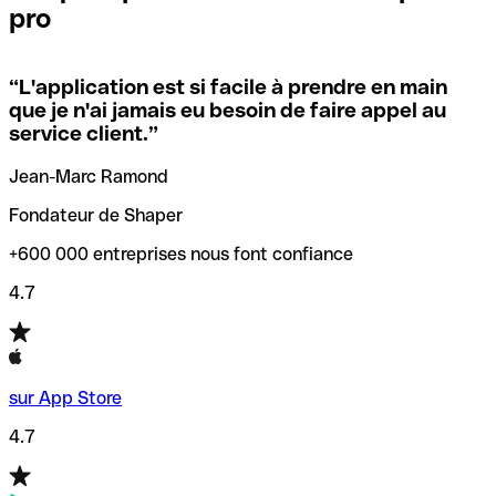
pro
locales.
Pour éviter ces erreurs, Qonto a créé un outil de
vérification/recherche de codes SWIFT. Ainsi, vous pouvez
“
L'application est si facile à prendre en main
Si vous n'êtes pas sûr du code SWIFT que vous devriez
trouver et vérifier vos codes SWIFT avant de réaliser vos
que je n'ai jamais eu besoin de faire appel au
utiliser, nous avons développé un outil de recherche de
transferts d’argent.
service client.
”
codes SWIFT par nom de banque.
Jean-Marc Ramond
Fondateur de Shaper
+600 000 entreprises nous font confiance
4.7
sur App Store
4.7