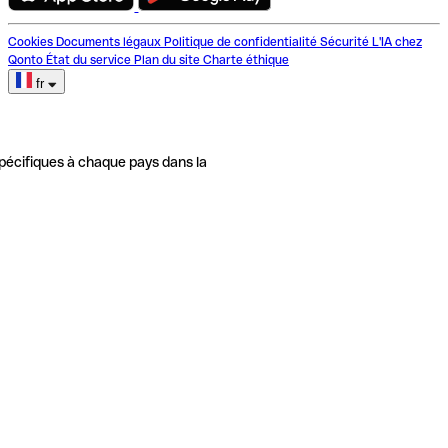
Cookies
Documents légaux
Politique de confidentialité
Sécurité
L'IA chez
Qonto
État du service
Plan du site
Charte éthique
fr
pécifiques à chaque pays dans la