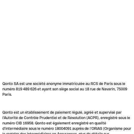
Qonto SA est une société anonyme immatriculée au RCS de Paris sous le
numéro 819 489 626 et ayant son siège social au 18 rue de Navarin, 75009
Paris.
Qonto est un établissement de paiement régulé, agréé et supervisé par
l'Autorité de Contrôle Prudentiel et de Résolution (ACPR), enregistré sous le
numéro CIB 16958. Qonto est également enregistré en qualité
d’intermédiaire sous le numéro 18004091 auprès de l’ORIAS (Organisme pour
le registre des intermédiaires en Assurances, plus de détails sur