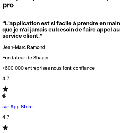
pro
locales.
Pour éviter ces erreurs, Qonto a créé un outil de
vérification/recherche de codes SWIFT. Ainsi, vous pouvez
“
L'application est si facile à prendre en main
Si vous n'êtes pas sûr du code SWIFT que vous devriez
trouver et vérifier vos codes SWIFT avant de réaliser vos
que je n'ai jamais eu besoin de faire appel au
utiliser, nous avons développé un outil de recherche de
transferts d’argent.
service client.
”
codes SWIFT par nom de banque.
Jean-Marc Ramond
Fondateur de Shaper
+600 000 entreprises nous font confiance
4.7
sur App Store
4.7