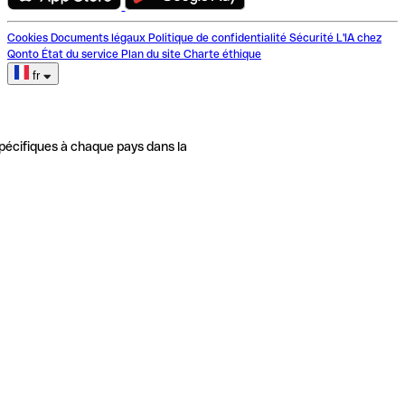
Cookies
Documents légaux
Politique de confidentialité
Sécurité
L'IA chez
Qonto
État du service
Plan du site
Charte éthique
fr
pécifiques à chaque pays dans la