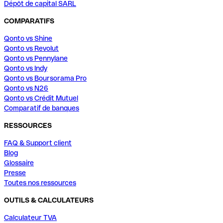
Dépôt de capital SARL
COMPARATIFS
Qonto vs Shine
Qonto vs Revolut
Qonto vs Pennylane
Qonto vs Indy
Qonto vs Boursorama Pro
Qonto vs N26
Qonto vs Crédit Mutuel
Comparatif de banques
RESSOURCES
FAQ & Support client
Blog
Glossaire
Presse
Toutes nos ressources
OUTILS & CALCULATEURS
Calculateur TVA