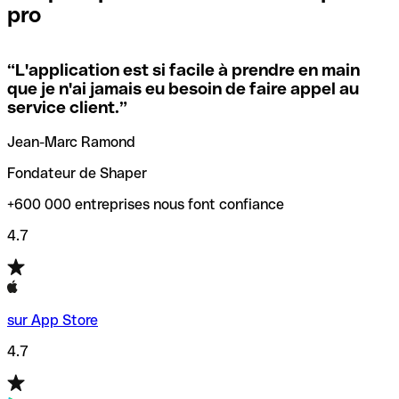
pro
locales.
Pour éviter ces erreurs, Qonto a créé un outil de
vérification/recherche de codes SWIFT. Ainsi, vous pouvez
“
L'application est si facile à prendre en main
Si vous n'êtes pas sûr du code SWIFT que vous devriez
trouver et vérifier vos codes SWIFT avant de réaliser vos
que je n'ai jamais eu besoin de faire appel au
utiliser, nous avons développé un outil de recherche de
transferts d’argent.
service client.
”
codes SWIFT par nom de banque.
Jean-Marc Ramond
Fondateur de Shaper
+600 000 entreprises nous font confiance
4.7
sur App Store
4.7