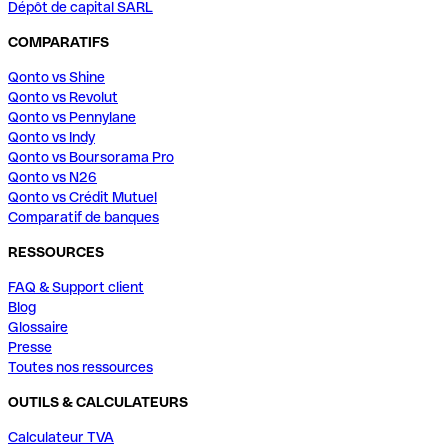
Dépôt de capital SARL
COMPARATIFS
Qonto vs Shine
Qonto vs Revolut
Qonto vs Pennylane
Qonto vs Indy
Qonto vs Boursorama Pro
Qonto vs N26
Qonto vs Crédit Mutuel
Comparatif de banques
RESSOURCES
FAQ & Support client
Blog
Glossaire
Presse
Toutes nos ressources
OUTILS & CALCULATEURS
Calculateur TVA