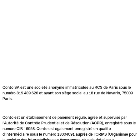
Qonto SA est une société anonyme immatriculée au RCS de Paris sous le
numéro 819 489 626 et ayant son siège social au 18 rue de Navarin, 75009
Paris.
Qonto est un établissement de paiement régulé, agréé et supervisé par
l'Autorité de Contrôle Prudentiel et de Résolution (ACPR), enregistré sous le
numéro CIB 16958. Qonto est également enregistré en qualité
d’intermédiaire sous le numéro 18004091 auprès de l’ORIAS (Organisme pour
le registre des intermédiaires en Assurances, plus de détails sur