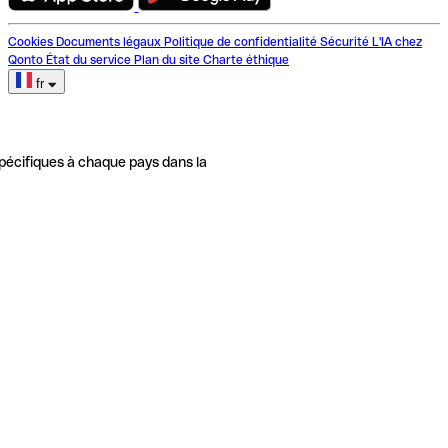
Cookies
Documents légaux
Politique de confidentialité
Sécurité
L'IA chez
Qonto
État du service
Plan du site
Charte éthique
fr
pécifiques à chaque pays dans la