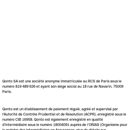
Qonto SA est une société anonyme immatriculée au RCS de Paris sous le
numéro 819 489 626 et ayant son siège social au 18 rue de Navarin, 75009
Paris.
Qonto est un établissement de paiement régulé, agréé et supervisé par
l'Autorité de Contrôle Prudentiel et de Résolution (ACPR), enregistré sous le
numéro CIB 16958. Qonto est également enregistré en qualité
d’intermédiaire sous le numéro 18004091 auprès de l’ORIAS (Organisme pour
le registre des intermédiaires en Assurances, plus de détails sur