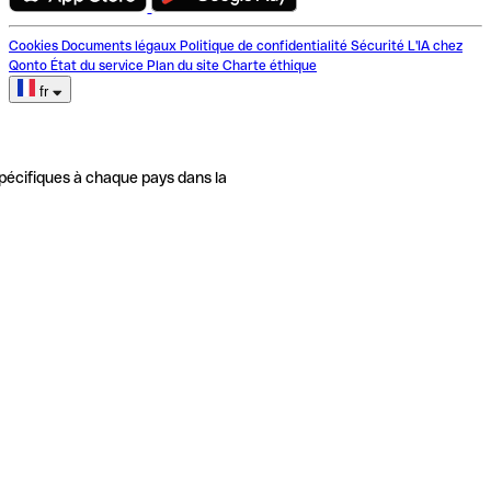
Cookies
Documents légaux
Politique de confidentialité
Sécurité
L'IA chez
Qonto
État du service
Plan du site
Charte éthique
fr
pécifiques à chaque pays dans la