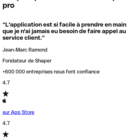
pro
locales.
Pour éviter ces erreurs, Qonto a créé un outil de
vérification/recherche de codes SWIFT. Ainsi, vous pouvez
“
L'application est si facile à prendre en main
Si vous n'êtes pas sûr du code SWIFT que vous devriez
trouver et vérifier vos codes SWIFT avant de réaliser vos
que je n'ai jamais eu besoin de faire appel au
utiliser, nous avons développé un outil de recherche de
transferts d’argent.
service client.
”
codes SWIFT par nom de banque.
Jean-Marc Ramond
Fondateur de Shaper
+600 000 entreprises nous font confiance
4.7
sur App Store
4.7