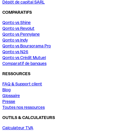
Dépôt de capital SARL
COMPARATIFS
Qonto vs Shine
Qonto vs Revolut
Qonto vs Pennylane
Qonto vs Indy
Qonto vs Boursorama Pro
Qonto vs N26
Qonto vs Crédit Mutuel
Comparatif de banques
RESSOURCES
FAQ & Support client
Blog
Glossaire
Presse
Toutes nos ressources
OUTILS & CALCULATEURS
Calculateur TVA