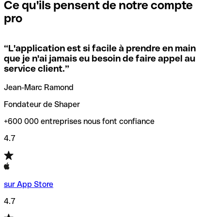
que vous avez le code SWIFT du siège social. Sinon, cela
l’annulation de la transaction.
Ce qu'ils pensent de notre compte
signifie que vous avez le code de l'une des succursales
pro
locales.
Pour éviter ces erreurs, Qonto a créé un outil de
vérification/recherche de codes SWIFT. Ainsi, vous pouvez
“
L'application est si facile à prendre en main
Si vous n'êtes pas sûr du code SWIFT que vous devriez
trouver et vérifier vos codes SWIFT avant de réaliser vos
que je n'ai jamais eu besoin de faire appel au
utiliser, nous avons développé un outil de recherche de
transferts d’argent.
service client.
”
codes SWIFT par nom de banque.
Jean-Marc Ramond
Fondateur de Shaper
+600 000 entreprises nous font confiance
4.7
sur App Store
4.7