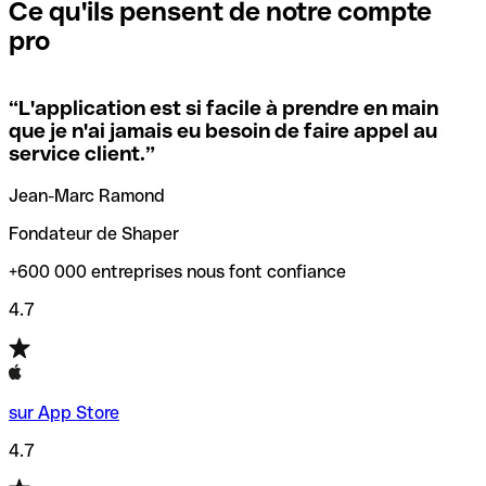
que vous avez le code SWIFT du siège social. Sinon, cela
l’annulation de la transaction.
Ce qu'ils pensent de notre compte
signifie que vous avez le code de l'une des succursales
pro
locales.
Pour éviter ces erreurs, Qonto a créé un outil de
vérification/recherche de codes SWIFT. Ainsi, vous pouvez
“
L'application est si facile à prendre en main
Si vous n'êtes pas sûr du code SWIFT que vous devriez
trouver et vérifier vos codes SWIFT avant de réaliser vos
que je n'ai jamais eu besoin de faire appel au
utiliser, nous avons développé un outil de recherche de
transferts d’argent.
service client.
”
codes SWIFT par nom de banque.
Jean-Marc Ramond
Fondateur de Shaper
+600 000 entreprises nous font confiance
4.7
sur App Store
4.7