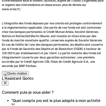
d’intermédiaire sous le numéro 18004091 auprès de l’ORIAS (Organisme pour
le registre des intermédiaires en Assurances, plus de détails sur
www.orias.fr).`
L'intégralité des fonds déposés par nos clients est protégée conformément
à la réglementation applicable. Une partie de ces fonds est soit cantonnée
chez nos banques partenaires, le Crédit Mutuel Arkéa, Société Générale,
Natixis et Rothschild Martin Maurel, soit investie en titres émis par des
fonds du marché monétaire qualifié, conservés auprès de Société Générale.
En cas de faillite de l’une des banques partenaires, les dépôts sont couverts
par le Fonds de Garantie des Dépôts et de Résolution (FGDR) à hauteur de
100 000 € par établissement et par client. La partie restante des fonds est
intégralement couverte par deux garanties autonomes : une première
accordée par le Crédit Agricole CIB, filiale de Crédit Agricole S.A., une
seconde par BNP Paribas.
L'Assistant Qonto
Comment puis-je vous aider ?
"Quel compte pro est le plus adapté à mon activité
?"