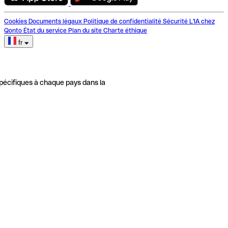
Cookies
Documents légaux
Politique de confidentialité
Sécurité
L'IA chez
Qonto
État du service
Plan du site
Charte éthique
fr
pécifiques à chaque pays dans la