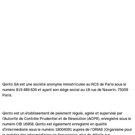
Qonto SA est une société anonyme immatriculée au RCS de Paris sous le
numéro 819 489 626 et ayant son siège social au 18 rue de Navarin, 75009
Paris.
Qonto est un établissement de paiement régulé, agréé et supervisé par
l'Autorité de Contrôle Prudentiel et de Résolution (ACPR), enregistré sous le
numéro CIB 16958. Qonto est également enregistré en qualité
d’intermédiaire sous le numéro 18004091 auprès de l’ORIAS (Organisme pour
le registre des intermédiaires en Assurances, plus de détails sur