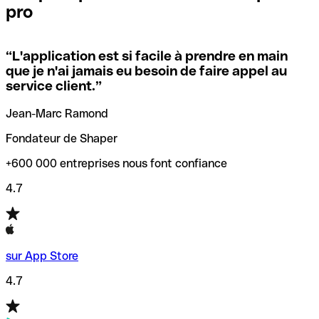
pro
locales.
Pour éviter ces erreurs, Qonto a créé un outil de
vérification/recherche de codes SWIFT. Ainsi, vous pouvez
“
L'application est si facile à prendre en main
Si vous n'êtes pas sûr du code SWIFT que vous devriez
trouver et vérifier vos codes SWIFT avant de réaliser vos
que je n'ai jamais eu besoin de faire appel au
utiliser, nous avons développé un outil de recherche de
transferts d’argent.
service client.
”
codes SWIFT par nom de banque.
Jean-Marc Ramond
Fondateur de Shaper
+600 000 entreprises nous font confiance
4.7
sur App Store
4.7