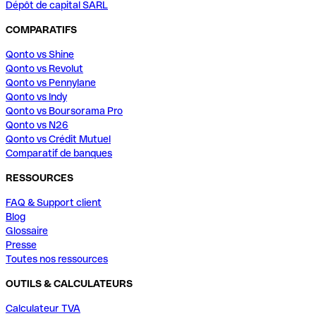
Dépôt de capital SARL
COMPARATIFS
Qonto vs Shine
Qonto vs Revolut
Qonto vs Pennylane
Qonto vs Indy
Qonto vs Boursorama Pro
Qonto vs N26
Qonto vs Crédit Mutuel
Comparatif de banques
RESSOURCES
FAQ & Support client
Blog
Glossaire
Presse
Toutes nos ressources
OUTILS & CALCULATEURS
Calculateur TVA