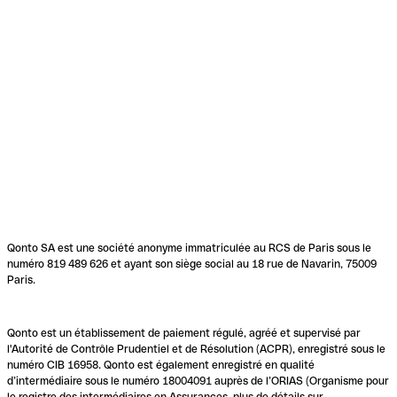
Qonto SA est une société anonyme immatriculée au RCS de Paris sous le
numéro 819 489 626 et ayant son siège social au 18 rue de Navarin, 75009
Paris.
Qonto est un établissement de paiement régulé, agréé et supervisé par
l'Autorité de Contrôle Prudentiel et de Résolution (ACPR), enregistré sous le
numéro CIB 16958. Qonto est également enregistré en qualité
d’intermédiaire sous le numéro 18004091 auprès de l’ORIAS (Organisme pour
le registre des intermédiaires en Assurances, plus de détails sur