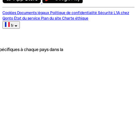
Cookies
Documents légaux
Politique de confidentialité
Sécurité
L'IA chez
Qonto
État du service
Plan du site
Charte éthique
fr
pécifiques à chaque pays dans la