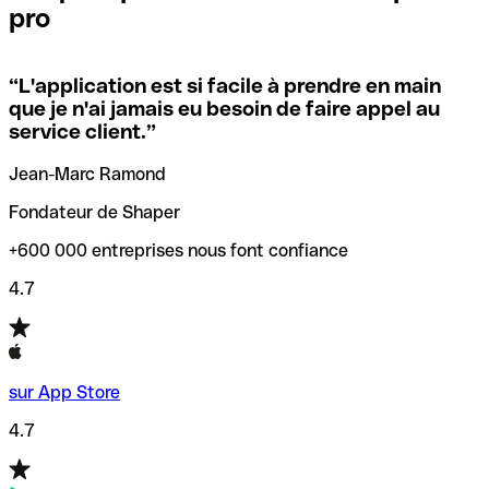
pro
locales.
Pour éviter ces erreurs, Qonto a créé un outil de
vérification/recherche de codes SWIFT. Ainsi, vous pouvez
“
L'application est si facile à prendre en main
Si vous n'êtes pas sûr du code SWIFT que vous devriez
trouver et vérifier vos codes SWIFT avant de réaliser vos
que je n'ai jamais eu besoin de faire appel au
utiliser, nous avons développé un outil de recherche de
transferts d’argent.
service client.
”
codes SWIFT par nom de banque.
Jean-Marc Ramond
Fondateur de Shaper
+600 000 entreprises nous font confiance
4.7
sur App Store
4.7