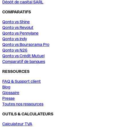
Dépôt de capital SARL
COMPARATIFS
Qonto vs Shine
Qonto vs Revolut
Qonto vs Pennylane
Qonto vs Indy
Qonto vs Boursorama Pro
Qonto vs N26
Qonto vs Crédit Mutuel
Comparatif de banques
RESSOURCES
FAQ & Support client
Blog
Glossaire
Presse
Toutes nos ressources
OUTILS & CALCULATEURS
Calculateur TVA