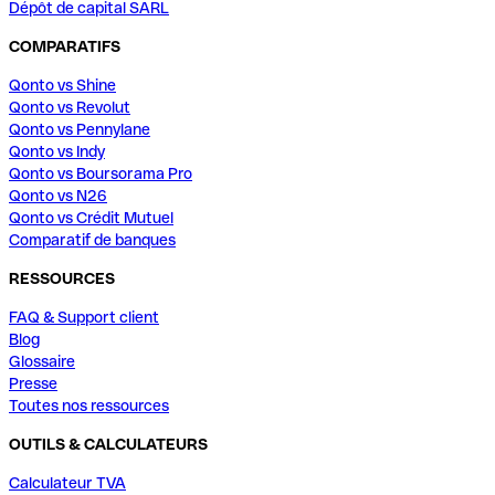
Dépôt de capital SARL
COMPARATIFS
Qonto vs Shine
Qonto vs Revolut
Qonto vs Pennylane
Qonto vs Indy
Qonto vs Boursorama Pro
Qonto vs N26
Qonto vs Crédit Mutuel
Comparatif de banques
RESSOURCES
FAQ & Support client
Blog
Glossaire
Presse
Toutes nos ressources
OUTILS & CALCULATEURS
Calculateur TVA