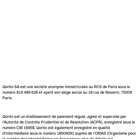
Qonto SA est une société anonyme immatriculée au RCS de Paris sous le
numéro 819 489 626 et ayant son siège social au 18 rue de Navarin, 75009
Paris.
Qonto est un établissement de paiement régulé, agréé et supervisé par
l'Autorité de Contrôle Prudentiel et de Résolution (ACPR), enregistré sous le
numéro CIB 16958. Qonto est également enregistré en qualité
d’intermédiaire sous le numéro 18004091 auprès de l’ORIAS (Organisme pour
le registre des intermédiaires en Assurances, plus de détails sur