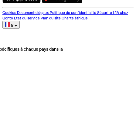
Cookies
Documents légaux
Politique de confidentialité
Sécurité
L'IA chez
Qonto
État du service
Plan du site
Charte éthique
fr
pécifiques à chaque pays dans la