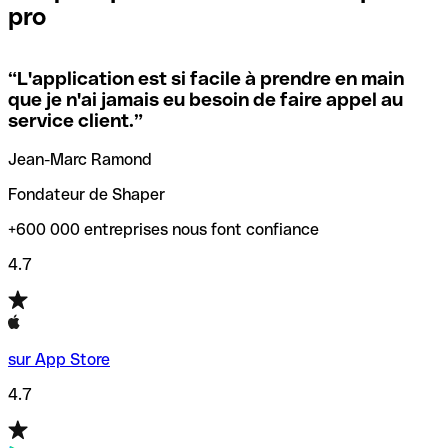
pro
locales.
Pour éviter ces erreurs, Qonto a créé un outil de
vérification/recherche de codes SWIFT. Ainsi, vous pouvez
“
L'application est si facile à prendre en main
Si vous n'êtes pas sûr du code SWIFT que vous devriez
trouver et vérifier vos codes SWIFT avant de réaliser vos
que je n'ai jamais eu besoin de faire appel au
utiliser, nous avons développé un outil de recherche de
transferts d’argent.
service client.
”
codes SWIFT par nom de banque.
Jean-Marc Ramond
Fondateur de Shaper
+600 000 entreprises nous font confiance
4.7
sur App Store
4.7