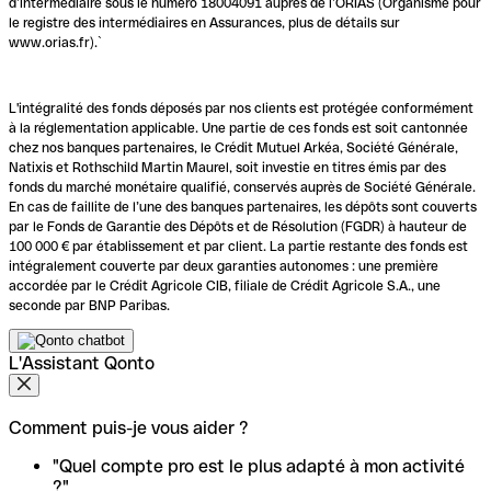
d’intermédiaire sous le numéro 18004091 auprès de l’ORIAS (Organisme pour
le registre des intermédiaires en Assurances, plus de détails sur
www.orias.fr).`
L'intégralité des fonds déposés par nos clients est protégée conformément
à la réglementation applicable. Une partie de ces fonds est soit cantonnée
chez nos banques partenaires, le Crédit Mutuel Arkéa, Société Générale,
Natixis et Rothschild Martin Maurel, soit investie en titres émis par des
fonds du marché monétaire qualifié, conservés auprès de Société Générale.
En cas de faillite de l’une des banques partenaires, les dépôts sont couverts
par le Fonds de Garantie des Dépôts et de Résolution (FGDR) à hauteur de
100 000 € par établissement et par client. La partie restante des fonds est
intégralement couverte par deux garanties autonomes : une première
accordée par le Crédit Agricole CIB, filiale de Crédit Agricole S.A., une
seconde par BNP Paribas.
L'Assistant Qonto
Comment puis-je vous aider ?
"Quel compte pro est le plus adapté à mon activité
?"