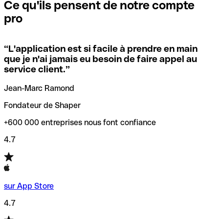
que vous avez le code SWIFT du siège social. Sinon, cela
l’annulation de la transaction.
Ce qu'ils pensent de notre compte
signifie que vous avez le code de l'une des succursales
pro
locales.
Pour éviter ces erreurs, Qonto a créé un outil de
vérification/recherche de codes SWIFT. Ainsi, vous pouvez
“
L'application est si facile à prendre en main
Si vous n'êtes pas sûr du code SWIFT que vous devriez
trouver et vérifier vos codes SWIFT avant de réaliser vos
que je n'ai jamais eu besoin de faire appel au
utiliser, nous avons développé un outil de recherche de
transferts d’argent.
service client.
”
codes SWIFT par nom de banque.
Jean-Marc Ramond
Fondateur de Shaper
+600 000 entreprises nous font confiance
4.7
sur App Store
4.7