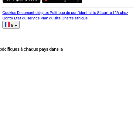
Cookies
Documents légaux
Politique de confidentialité
Sécurité
L'IA chez
Qonto
État du service
Plan du site
Charte éthique
fr
pécifiques à chaque pays dans la