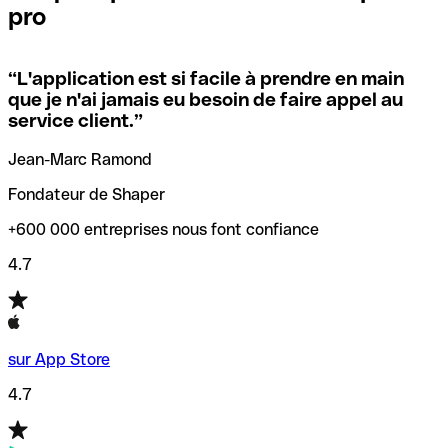
pro
locales.
Pour éviter ces erreurs, Qonto a créé un outil de
vérification/recherche de codes SWIFT. Ainsi, vous pouvez
“
L'application est si facile à prendre en main
Si vous n'êtes pas sûr du code SWIFT que vous devriez
trouver et vérifier vos codes SWIFT avant de réaliser vos
que je n'ai jamais eu besoin de faire appel au
utiliser, nous avons développé un outil de recherche de
transferts d’argent.
service client.
”
codes SWIFT par nom de banque.
Jean-Marc Ramond
Fondateur de Shaper
+600 000 entreprises nous font confiance
4.7
sur App Store
4.7