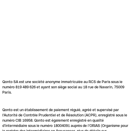
Qonto SA est une société anonyme immatriculée au RCS de Paris sous le
numéro 819 489 626 et ayant son siège social au 18 rue de Navarin, 75009
Paris.
Qonto est un établissement de paiement régulé, agréé et supervisé par
l'Autorité de Contrôle Prudentiel et de Résolution (ACPR), enregistré sous le
numéro CIB 16958. Qonto est également enregistré en qualité
d’intermédiaire sous le numéro 18004091 auprès de l’ORIAS (Organisme pour
le registre des intermédiaires en Assurances, plus de détails sur