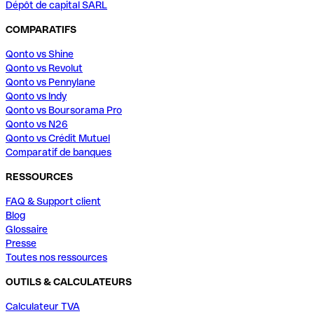
Dépôt de capital SARL
COMPARATIFS
Qonto vs Shine
Qonto vs Revolut
Qonto vs Pennylane
Qonto vs Indy
Qonto vs Boursorama Pro
Qonto vs N26
Qonto vs Crédit Mutuel
Comparatif de banques
RESSOURCES
FAQ & Support client
Blog
Glossaire
Presse
Toutes nos ressources
OUTILS & CALCULATEURS
Calculateur TVA