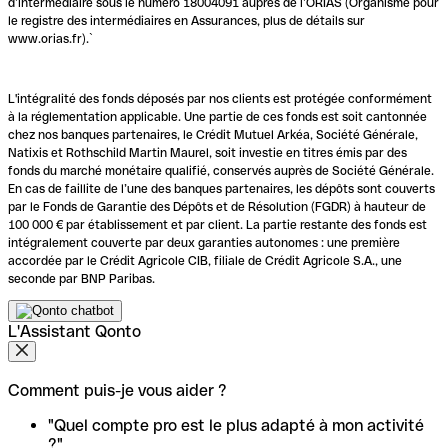
d’intermédiaire sous le numéro 18004091 auprès de l’ORIAS (Organisme pour
le registre des intermédiaires en Assurances, plus de détails sur
www.orias.fr).`
L'intégralité des fonds déposés par nos clients est protégée conformément
à la réglementation applicable. Une partie de ces fonds est soit cantonnée
chez nos banques partenaires, le Crédit Mutuel Arkéa, Société Générale,
Natixis et Rothschild Martin Maurel, soit investie en titres émis par des
fonds du marché monétaire qualifié, conservés auprès de Société Générale.
En cas de faillite de l’une des banques partenaires, les dépôts sont couverts
par le Fonds de Garantie des Dépôts et de Résolution (FGDR) à hauteur de
100 000 € par établissement et par client. La partie restante des fonds est
intégralement couverte par deux garanties autonomes : une première
accordée par le Crédit Agricole CIB, filiale de Crédit Agricole S.A., une
seconde par BNP Paribas.
L'Assistant Qonto
Comment puis-je vous aider ?
"Quel compte pro est le plus adapté à mon activité
?"