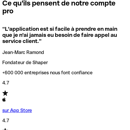
que vous avez le code SWIFT du siège social. Sinon, cela
l’annulation de la transaction.
Ce qu'ils pensent de notre compte
signifie que vous avez le code de l'une des succursales
pro
locales.
Pour éviter ces erreurs, Qonto a créé un outil de
vérification/recherche de codes SWIFT. Ainsi, vous pouvez
“
L'application est si facile à prendre en main
Si vous n'êtes pas sûr du code SWIFT que vous devriez
trouver et vérifier vos codes SWIFT avant de réaliser vos
que je n'ai jamais eu besoin de faire appel au
utiliser, nous avons développé un outil de recherche de
transferts d’argent.
service client.
”
codes SWIFT par nom de banque.
Jean-Marc Ramond
Fondateur de Shaper
+600 000 entreprises nous font confiance
4.7
sur App Store
4.7