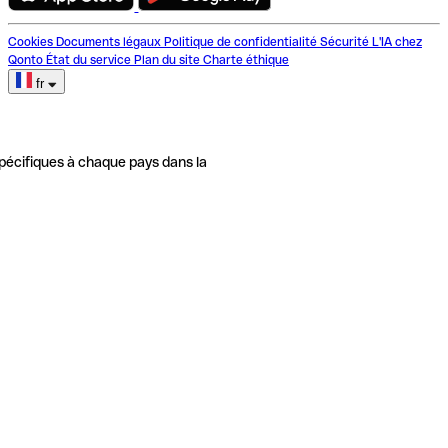
Cookies
Documents légaux
Politique de confidentialité
Sécurité
L'IA chez
Qonto
État du service
Plan du site
Charte éthique
fr
pécifiques à chaque pays dans la