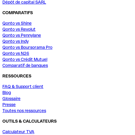
Dépôt de capital SARL
COMPARATIFS
Qonto vs Shine
Qonto vs Revolut
Qonto vs Pennylane
Qonto vs Indy
Qonto vs Boursorama Pro
Qonto vs N26
Qonto vs Crédit Mutuel
Comparatif de banques
RESSOURCES
FAQ & Support client
Blog
Glossaire
Presse
Toutes nos ressources
OUTILS & CALCULATEURS
Calculateur TVA