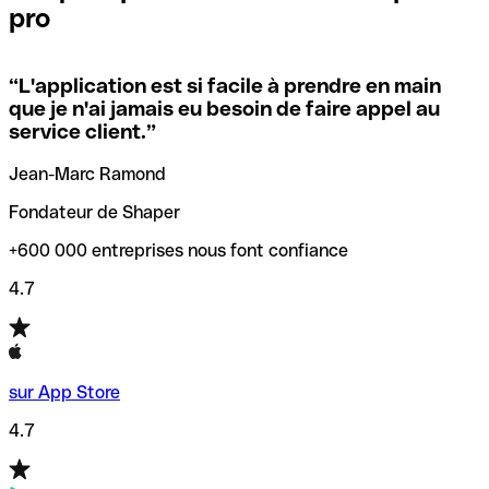
pro
locales.
Pour éviter ces erreurs, Qonto a créé un outil de
vérification/recherche de codes SWIFT. Ainsi, vous pouvez
“
L'application est si facile à prendre en main
Si vous n'êtes pas sûr du code SWIFT que vous devriez
trouver et vérifier vos codes SWIFT avant de réaliser vos
que je n'ai jamais eu besoin de faire appel au
utiliser, nous avons développé un outil de recherche de
transferts d’argent.
service client.
”
codes SWIFT par nom de banque.
Jean-Marc Ramond
Fondateur de Shaper
+600 000 entreprises nous font confiance
4.7
sur App Store
4.7