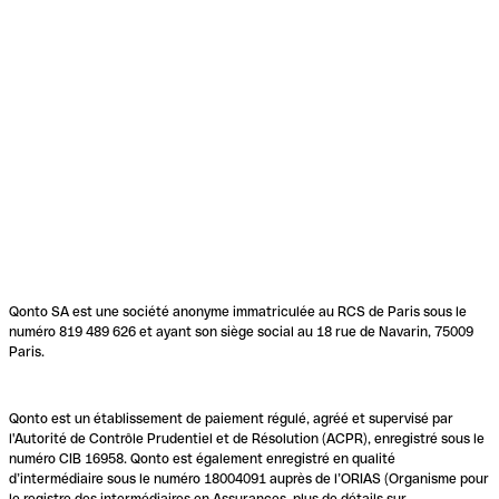
Qonto SA est une société anonyme immatriculée au RCS de Paris sous le
numéro 819 489 626 et ayant son siège social au 18 rue de Navarin, 75009
Paris.
Qonto est un établissement de paiement régulé, agréé et supervisé par
l'Autorité de Contrôle Prudentiel et de Résolution (ACPR), enregistré sous le
numéro CIB 16958. Qonto est également enregistré en qualité
d’intermédiaire sous le numéro 18004091 auprès de l’ORIAS (Organisme pour
le registre des intermédiaires en Assurances, plus de détails sur