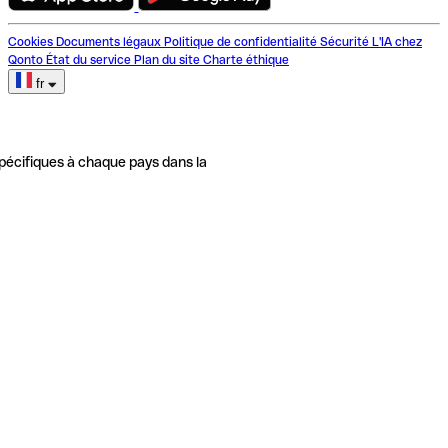
Cookies
Documents légaux
Politique de confidentialité
Sécurité
L'IA chez
Qonto
État du service
Plan du site
Charte éthique
fr
pécifiques à chaque pays dans la