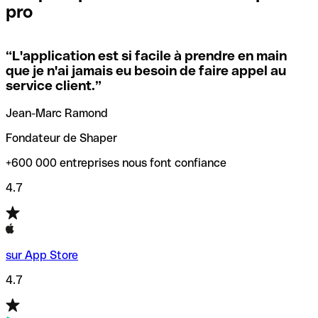
pro
locales.
Pour éviter ces erreurs, Qonto a créé un outil de
vérification/recherche de codes SWIFT. Ainsi, vous pouvez
“
L'application est si facile à prendre en main
Si vous n'êtes pas sûr du code SWIFT que vous devriez
trouver et vérifier vos codes SWIFT avant de réaliser vos
que je n'ai jamais eu besoin de faire appel au
utiliser, nous avons développé un outil de recherche de
transferts d’argent.
service client.
”
codes SWIFT par nom de banque.
Jean-Marc Ramond
Fondateur de Shaper
+600 000 entreprises nous font confiance
4.7
sur App Store
4.7