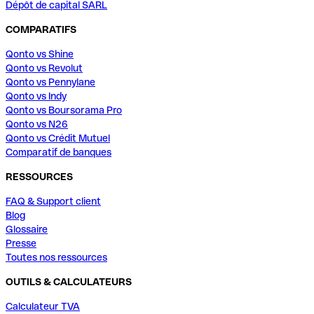
Dépôt de capital SARL
COMPARATIFS
Qonto vs Shine
Qonto vs Revolut
Qonto vs Pennylane
Qonto vs Indy
Qonto vs Boursorama Pro
Qonto vs N26
Qonto vs Crédit Mutuel
Comparatif de banques
RESSOURCES
FAQ & Support client
Blog
Glossaire
Presse
Toutes nos ressources
OUTILS & CALCULATEURS
Calculateur TVA