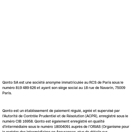
Qonto SA est une société anonyme immatriculée au RCS de Paris sous le
numéro 819 489 626 et ayant son siège social au 18 rue de Navarin, 75009
Paris.
Qonto est un établissement de paiement régulé, agréé et supervisé par
l'Autorité de Contrôle Prudentiel et de Résolution (ACPR), enregistré sous le
numéro CIB 16958. Qonto est également enregistré en qualité
d’intermédiaire sous le numéro 18004091 auprès de l’ORIAS (Organisme pour
le registre des intermédiaires en Assurances, plus de détails sur