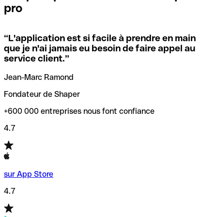
pro
locales.
Pour éviter ces erreurs, Qonto a créé un outil de
vérification/recherche de codes SWIFT. Ainsi, vous pouvez
“
L'application est si facile à prendre en main
Si vous n'êtes pas sûr du code SWIFT que vous devriez
trouver et vérifier vos codes SWIFT avant de réaliser vos
que je n'ai jamais eu besoin de faire appel au
utiliser, nous avons développé un outil de recherche de
transferts d’argent.
service client.
”
codes SWIFT par nom de banque.
Jean-Marc Ramond
Fondateur de Shaper
+600 000 entreprises nous font confiance
4.7
sur App Store
4.7