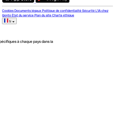
Cookies
Documents légaux
Politique de confidentialité
Sécurité
L'IA chez
Qonto
État du service
Plan du site
Charte éthique
fr
pécifiques à chaque pays dans la