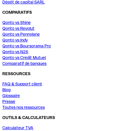
Dépôt de capital SARL
COMPARATIFS
Qonto vs Shine
Qonto vs Revolut
Qonto vs Pennylane
Qonto vs Indy
Qonto vs Boursorama Pro
Qonto vs N26
Qonto vs Crédit Mutuel
Comparatif de banques
RESSOURCES
FAQ & Support client
Blog
Glossaire
Presse
Toutes nos ressources
OUTILS & CALCULATEURS
Calculateur TVA