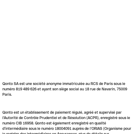
Qonto SA est une société anonyme immatriculée au RCS de Paris sous le
numéro 819 489 626 et ayant son siège social au 18 rue de Navarin, 75009
Paris.
Qonto est un établissement de paiement régulé, agréé et supervisé par
l'Autorité de Contrôle Prudentiel et de Résolution (ACPR), enregistré sous le
numéro CIB 16958. Qonto est également enregistré en qualité
d’intermédiaire sous le numéro 18004091 auprès de l’ORIAS (Organisme pour
le registre des intermédiaires en Assurances, plus de détails sur