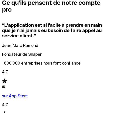
que vous avez le code SWIFT du siège social. Sinon, cela
l’annulation de la transaction.
Ce qu'ils pensent de notre compte
signifie que vous avez le code de l'une des succursales
pro
locales.
Pour éviter ces erreurs, Qonto a créé un outil de
vérification/recherche de codes SWIFT. Ainsi, vous pouvez
“
L'application est si facile à prendre en main
Si vous n'êtes pas sûr du code SWIFT que vous devriez
trouver et vérifier vos codes SWIFT avant de réaliser vos
que je n'ai jamais eu besoin de faire appel au
utiliser, nous avons développé un outil de recherche de
transferts d’argent.
service client.
”
codes SWIFT par nom de banque.
Jean-Marc Ramond
Fondateur de Shaper
+600 000 entreprises nous font confiance
4.7
sur App Store
4.7