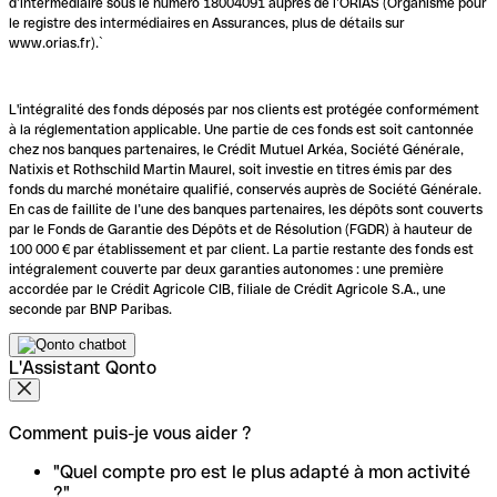
d’intermédiaire sous le numéro 18004091 auprès de l’ORIAS (Organisme pour
le registre des intermédiaires en Assurances, plus de détails sur
www.orias.fr).`
L'intégralité des fonds déposés par nos clients est protégée conformément
à la réglementation applicable. Une partie de ces fonds est soit cantonnée
chez nos banques partenaires, le Crédit Mutuel Arkéa, Société Générale,
Natixis et Rothschild Martin Maurel, soit investie en titres émis par des
fonds du marché monétaire qualifié, conservés auprès de Société Générale.
En cas de faillite de l’une des banques partenaires, les dépôts sont couverts
par le Fonds de Garantie des Dépôts et de Résolution (FGDR) à hauteur de
100 000 € par établissement et par client. La partie restante des fonds est
intégralement couverte par deux garanties autonomes : une première
accordée par le Crédit Agricole CIB, filiale de Crédit Agricole S.A., une
seconde par BNP Paribas.
L'Assistant Qonto
Comment puis-je vous aider ?
"Quel compte pro est le plus adapté à mon activité
?"