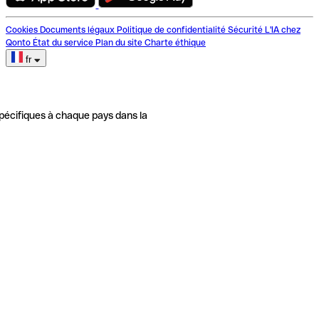
Cookies
Documents légaux
Politique de confidentialité
Sécurité
L'IA chez
Qonto
État du service
Plan du site
Charte éthique
fr
pécifiques à chaque pays dans la