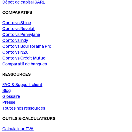
Dépôt de capital SARL
COMPARATIFS
Qonto vs Shine
Qonto vs Revolut
Qonto vs Pennylane
Qonto vs Indy
Qonto vs Boursorama Pro
Qonto vs N26
Qonto vs Crédit Mutuel
Comparatif de banques
RESSOURCES
FAQ & Support client
Blog
Glossaire
Presse
Toutes nos ressources
OUTILS & CALCULATEURS
Calculateur TVA