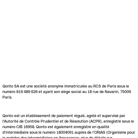
Qonto SA est une société anonyme immatriculée au RCS de Paris sous le
numéro 819 489 626 et ayant son siège social au 18 rue de Navarin, 75009
Paris.
Qonto est un établissement de paiement régulé, agréé et supervisé par
l'Autorité de Contrôle Prudentiel et de Résolution (ACPR), enregistré sous le
numéro CIB 16958. Qonto est également enregistré en qualité
d’intermédiaire sous le numéro 18004091 auprès de l’ORIAS (Organisme pour
le registre des intermédiaires en Assurances, plus de détails sur