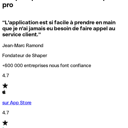
pro
locales.
Pour éviter ces erreurs, Qonto a créé un outil de
vérification/recherche de codes SWIFT. Ainsi, vous pouvez
“
L'application est si facile à prendre en main
Si vous n'êtes pas sûr du code SWIFT que vous devriez
trouver et vérifier vos codes SWIFT avant de réaliser vos
que je n'ai jamais eu besoin de faire appel au
utiliser, nous avons développé un outil de recherche de
transferts d’argent.
service client.
”
codes SWIFT par nom de banque.
Jean-Marc Ramond
Fondateur de Shaper
+600 000 entreprises nous font confiance
4.7
sur App Store
4.7