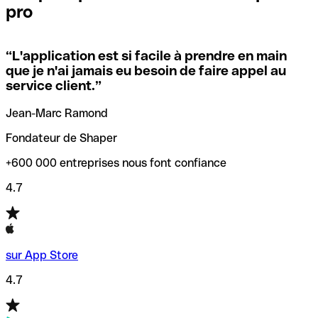
pro
locales.
Pour éviter ces erreurs, Qonto a créé un outil de
vérification/recherche de codes SWIFT. Ainsi, vous pouvez
“
L'application est si facile à prendre en main
Si vous n'êtes pas sûr du code SWIFT que vous devriez
trouver et vérifier vos codes SWIFT avant de réaliser vos
que je n'ai jamais eu besoin de faire appel au
utiliser, nous avons développé un outil de recherche de
transferts d’argent.
service client.
”
codes SWIFT par nom de banque.
Jean-Marc Ramond
Fondateur de Shaper
+600 000 entreprises nous font confiance
4.7
sur App Store
4.7