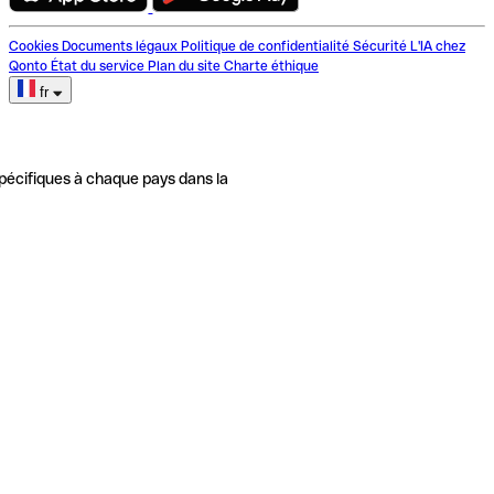
Cookies
Documents légaux
Politique de confidentialité
Sécurité
L'IA chez
Qonto
État du service
Plan du site
Charte éthique
fr
pécifiques à chaque pays dans la