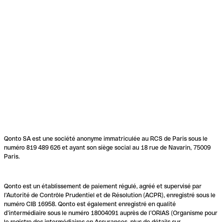
Qonto SA est une société anonyme immatriculée au RCS de Paris sous le
numéro 819 489 626 et ayant son siège social au 18 rue de Navarin, 75009
Paris.
Qonto est un établissement de paiement régulé, agréé et supervisé par
l'Autorité de Contrôle Prudentiel et de Résolution (ACPR), enregistré sous le
numéro CIB 16958. Qonto est également enregistré en qualité
d’intermédiaire sous le numéro 18004091 auprès de l’ORIAS (Organisme pour
le registre des intermédiaires en Assurances, plus de détails sur