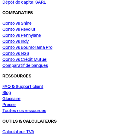
Dépôt de capital SARL
COMPARATIFS
Qonto vs Shine
Qonto vs Revolut
Qonto vs Pennylane
Qonto vs Indy
Qonto vs Boursorama Pro
Qonto vs N26
Qonto vs Crédit Mutuel
Comparatif de banques
RESSOURCES
FAQ & Support client
Blog
Glossaire
Presse
Toutes nos ressources
OUTILS & CALCULATEURS
Calculateur TVA