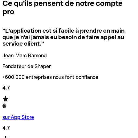
que vous avez le code SWIFT du siège social. Sinon, cela
l’annulation de la transaction.
Ce qu'ils pensent de notre compte
signifie que vous avez le code de l'une des succursales
pro
locales.
Pour éviter ces erreurs, Qonto a créé un outil de
vérification/recherche de codes SWIFT. Ainsi, vous pouvez
“
L'application est si facile à prendre en main
Si vous n'êtes pas sûr du code SWIFT que vous devriez
trouver et vérifier vos codes SWIFT avant de réaliser vos
que je n'ai jamais eu besoin de faire appel au
utiliser, nous avons développé un outil de recherche de
transferts d’argent.
service client.
”
codes SWIFT par nom de banque.
Jean-Marc Ramond
Fondateur de Shaper
+600 000 entreprises nous font confiance
4.7
sur App Store
4.7