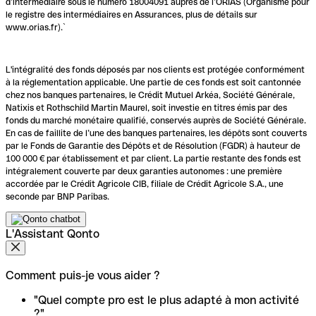
d’intermédiaire sous le numéro 18004091 auprès de l’ORIAS (Organisme pour
le registre des intermédiaires en Assurances, plus de détails sur
www.orias.fr).`
L'intégralité des fonds déposés par nos clients est protégée conformément
à la réglementation applicable. Une partie de ces fonds est soit cantonnée
chez nos banques partenaires, le Crédit Mutuel Arkéa, Société Générale,
Natixis et Rothschild Martin Maurel, soit investie en titres émis par des
fonds du marché monétaire qualifié, conservés auprès de Société Générale.
En cas de faillite de l’une des banques partenaires, les dépôts sont couverts
par le Fonds de Garantie des Dépôts et de Résolution (FGDR) à hauteur de
100 000 € par établissement et par client. La partie restante des fonds est
intégralement couverte par deux garanties autonomes : une première
accordée par le Crédit Agricole CIB, filiale de Crédit Agricole S.A., une
seconde par BNP Paribas.
L'Assistant Qonto
Comment puis-je vous aider ?
"Quel compte pro est le plus adapté à mon activité
?"