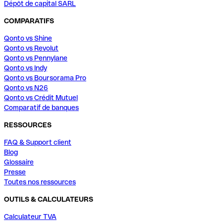
Dépôt de capital SARL
COMPARATIFS
Qonto vs Shine
Qonto vs Revolut
Qonto vs Pennylane
Qonto vs Indy
Qonto vs Boursorama Pro
Qonto vs N26
Qonto vs Crédit Mutuel
Comparatif de banques
RESSOURCES
FAQ & Support client
Blog
Glossaire
Presse
Toutes nos ressources
OUTILS & CALCULATEURS
Calculateur TVA