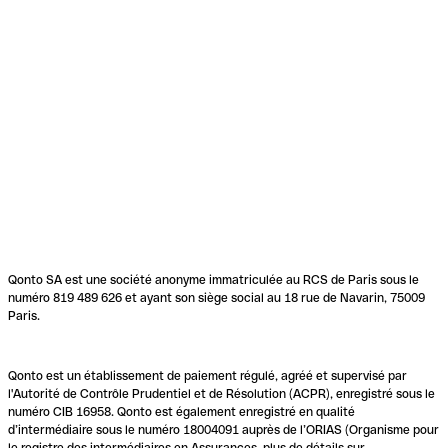
Qonto SA est une société anonyme immatriculée au RCS de Paris sous le
numéro 819 489 626 et ayant son siège social au 18 rue de Navarin, 75009
Paris.
Qonto est un établissement de paiement régulé, agréé et supervisé par
l'Autorité de Contrôle Prudentiel et de Résolution (ACPR), enregistré sous le
numéro CIB 16958. Qonto est également enregistré en qualité
d’intermédiaire sous le numéro 18004091 auprès de l’ORIAS (Organisme pour
le registre des intermédiaires en Assurances, plus de détails sur