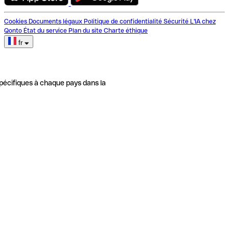
Cookies
Documents légaux
Politique de confidentialité
Sécurité
L'IA chez
Qonto
État du service
Plan du site
Charte éthique
fr
pécifiques à chaque pays dans la