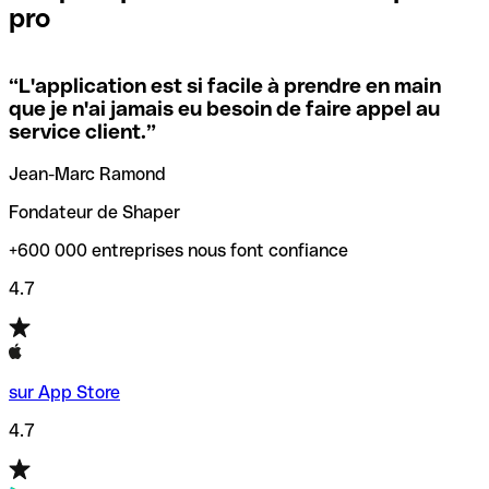
pro
locales.
Pour éviter ces erreurs, Qonto a créé un outil de
vérification/recherche de codes SWIFT. Ainsi, vous pouvez
“
L'application est si facile à prendre en main
Si vous n'êtes pas sûr du code SWIFT que vous devriez
trouver et vérifier vos codes SWIFT avant de réaliser vos
que je n'ai jamais eu besoin de faire appel au
utiliser, nous avons développé un outil de recherche de
transferts d’argent.
service client.
”
codes SWIFT par nom de banque.
Jean-Marc Ramond
Fondateur de Shaper
+600 000 entreprises nous font confiance
4.7
sur App Store
4.7