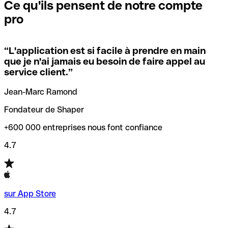
que vous avez le code SWIFT du siège social. Sinon, cela
l’annulation de la transaction.
Ce qu'ils pensent de notre compte
signifie que vous avez le code de l'une des succursales
pro
locales.
Pour éviter ces erreurs, Qonto a créé un outil de
vérification/recherche de codes SWIFT. Ainsi, vous pouvez
“
L'application est si facile à prendre en main
Si vous n'êtes pas sûr du code SWIFT que vous devriez
trouver et vérifier vos codes SWIFT avant de réaliser vos
que je n'ai jamais eu besoin de faire appel au
utiliser, nous avons développé un outil de recherche de
transferts d’argent.
service client.
”
codes SWIFT par nom de banque.
Jean-Marc Ramond
Fondateur de Shaper
+600 000 entreprises nous font confiance
4.7
sur App Store
4.7