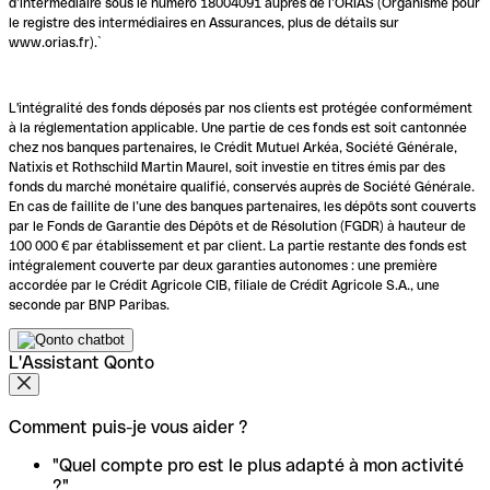
d’intermédiaire sous le numéro 18004091 auprès de l’ORIAS (Organisme pour
le registre des intermédiaires en Assurances, plus de détails sur
www.orias.fr).`
L'intégralité des fonds déposés par nos clients est protégée conformément
à la réglementation applicable. Une partie de ces fonds est soit cantonnée
chez nos banques partenaires, le Crédit Mutuel Arkéa, Société Générale,
Natixis et Rothschild Martin Maurel, soit investie en titres émis par des
fonds du marché monétaire qualifié, conservés auprès de Société Générale.
En cas de faillite de l’une des banques partenaires, les dépôts sont couverts
par le Fonds de Garantie des Dépôts et de Résolution (FGDR) à hauteur de
100 000 € par établissement et par client. La partie restante des fonds est
intégralement couverte par deux garanties autonomes : une première
accordée par le Crédit Agricole CIB, filiale de Crédit Agricole S.A., une
seconde par BNP Paribas.
L'Assistant Qonto
Comment puis-je vous aider ?
"Quel compte pro est le plus adapté à mon activité
?"