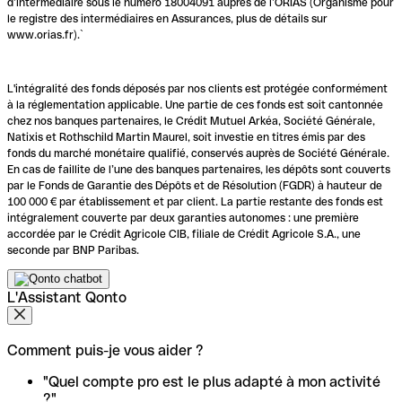
d’intermédiaire sous le numéro 18004091 auprès de l’ORIAS (Organisme pour
le registre des intermédiaires en Assurances, plus de détails sur
www.orias.fr).`
L'intégralité des fonds déposés par nos clients est protégée conformément
à la réglementation applicable. Une partie de ces fonds est soit cantonnée
chez nos banques partenaires, le Crédit Mutuel Arkéa, Société Générale,
Natixis et Rothschild Martin Maurel, soit investie en titres émis par des
fonds du marché monétaire qualifié, conservés auprès de Société Générale.
En cas de faillite de l’une des banques partenaires, les dépôts sont couverts
par le Fonds de Garantie des Dépôts et de Résolution (FGDR) à hauteur de
100 000 € par établissement et par client. La partie restante des fonds est
intégralement couverte par deux garanties autonomes : une première
accordée par le Crédit Agricole CIB, filiale de Crédit Agricole S.A., une
seconde par BNP Paribas.
L'Assistant Qonto
Comment puis-je vous aider ?
"Quel compte pro est le plus adapté à mon activité
?"