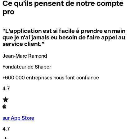
que vous avez le code SWIFT du siège social. Sinon, cela
l’annulation de la transaction.
Ce qu'ils pensent de notre compte
signifie que vous avez le code de l'une des succursales
pro
locales.
Pour éviter ces erreurs, Qonto a créé un outil de
vérification/recherche de codes SWIFT. Ainsi, vous pouvez
“
L'application est si facile à prendre en main
Si vous n'êtes pas sûr du code SWIFT que vous devriez
trouver et vérifier vos codes SWIFT avant de réaliser vos
que je n'ai jamais eu besoin de faire appel au
utiliser, nous avons développé un outil de recherche de
transferts d’argent.
service client.
”
codes SWIFT par nom de banque.
Jean-Marc Ramond
Fondateur de Shaper
+600 000 entreprises nous font confiance
4.7
sur App Store
4.7