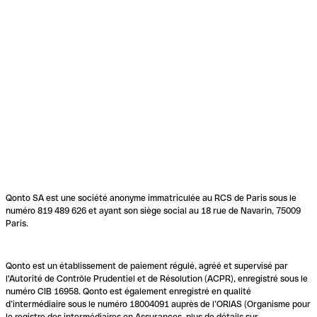
Qonto SA est une société anonyme immatriculée au RCS de Paris sous le
numéro 819 489 626 et ayant son siège social au 18 rue de Navarin, 75009
Paris.
Qonto est un établissement de paiement régulé, agréé et supervisé par
l'Autorité de Contrôle Prudentiel et de Résolution (ACPR), enregistré sous le
numéro CIB 16958. Qonto est également enregistré en qualité
d’intermédiaire sous le numéro 18004091 auprès de l’ORIAS (Organisme pour
le registre des intermédiaires en Assurances, plus de détails sur