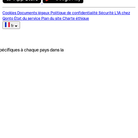
Cookies
Documents légaux
Politique de confidentialité
Sécurité
L'IA chez
Qonto
État du service
Plan du site
Charte éthique
fr
pécifiques à chaque pays dans la