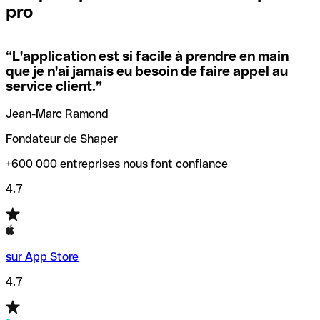
pro
locales.
Pour éviter ces erreurs, Qonto a créé un outil de
vérification/recherche de codes SWIFT. Ainsi, vous pouvez
“
L'application est si facile à prendre en main
Si vous n'êtes pas sûr du code SWIFT que vous devriez
trouver et vérifier vos codes SWIFT avant de réaliser vos
que je n'ai jamais eu besoin de faire appel au
utiliser, nous avons développé un outil de recherche de
transferts d’argent.
service client.
”
codes SWIFT par nom de banque.
Jean-Marc Ramond
Fondateur de Shaper
+600 000 entreprises nous font confiance
4.7
sur App Store
4.7