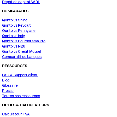
Dépôt de capital SARL
COMPARATIFS
Qonto vs Shine
Qonto vs Revolut
Qonto vs Pennylane
Qonto vs Indy
Qonto vs Boursorama Pro
Qonto vs N26
Qonto vs Crédit Mutuel
Comparatif de banques
RESSOURCES
FAQ & Support client
Blog
Glossaire
Presse
Toutes nos ressources
OUTILS & CALCULATEURS
Calculateur TVA