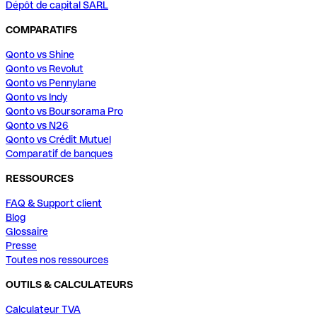
Dépôt de capital SARL
COMPARATIFS
Qonto vs Shine
Qonto vs Revolut
Qonto vs Pennylane
Qonto vs Indy
Qonto vs Boursorama Pro
Qonto vs N26
Qonto vs Crédit Mutuel
Comparatif de banques
RESSOURCES
FAQ & Support client
Blog
Glossaire
Presse
Toutes nos ressources
OUTILS & CALCULATEURS
Calculateur TVA