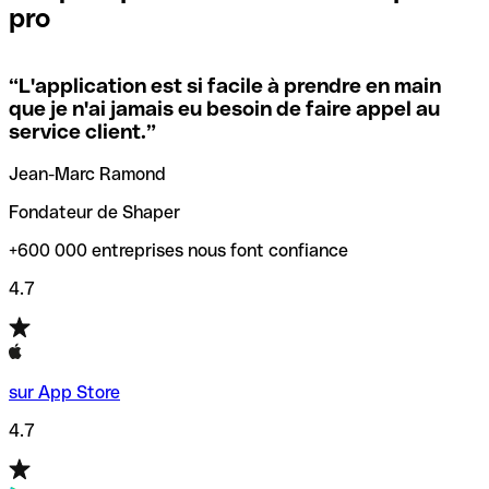
pro
locales.
Pour éviter ces erreurs, Qonto a créé un outil de
vérification/recherche de codes SWIFT. Ainsi, vous pouvez
“
L'application est si facile à prendre en main
Si vous n'êtes pas sûr du code SWIFT que vous devriez
trouver et vérifier vos codes SWIFT avant de réaliser vos
que je n'ai jamais eu besoin de faire appel au
utiliser, nous avons développé un outil de recherche de
transferts d’argent.
service client.
”
codes SWIFT par nom de banque.
Jean-Marc Ramond
Fondateur de Shaper
+600 000 entreprises nous font confiance
4.7
sur App Store
4.7