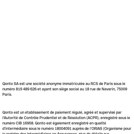
Qonto SA est une société anonyme immatriculée au RCS de Paris sous le
numéro 819 489 626 et ayant son siège social au 18 rue de Navarin, 75009
Paris.
Qonto est un établissement de paiement régulé, agréé et supervisé par
l'Autorité de Contrôle Prudentiel et de Résolution (ACPR), enregistré sous le
numéro CIB 16958. Qonto est également enregistré en qualité
d’intermédiaire sous le numéro 18004091 auprès de l’ORIAS (Organisme pour
le registre des intermédiaires en Assurances, plus de détails sur