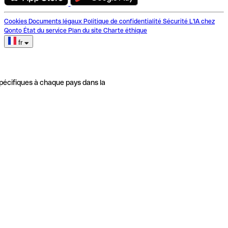
Cookies
Documents légaux
Politique de confidentialité
Sécurité
L'IA chez
Qonto
État du service
Plan du site
Charte éthique
fr
pécifiques à chaque pays dans la