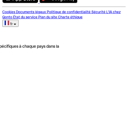
Cookies
Documents légaux
Politique de confidentialité
Sécurité
L'IA chez
Qonto
État du service
Plan du site
Charte éthique
fr
pécifiques à chaque pays dans la