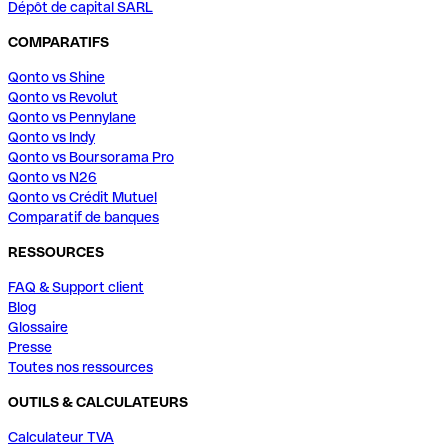
Dépôt de capital SARL
COMPARATIFS
Qonto vs Shine
Qonto vs Revolut
Qonto vs Pennylane
Qonto vs Indy
Qonto vs Boursorama Pro
Qonto vs N26
Qonto vs Crédit Mutuel
Comparatif de banques
RESSOURCES
FAQ & Support client
Blog
Glossaire
Presse
Toutes nos ressources
OUTILS & CALCULATEURS
Calculateur TVA