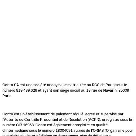
Qonto SA est une société anonyme immatriculée au RCS de Paris sous le
numéro 819 489 626 et ayant son siège social au 18 rue de Navarin, 75009
Paris.
Qonto est un établissement de paiement régulé, agréé et supervisé par
l'Autorité de Contrôle Prudentiel et de Résolution (ACPR), enregistré sous le
numéro CIB 16958. Qonto est également enregistré en qualité
d’intermédiaire sous le numéro 18004091 auprès de l’ORIAS (Organisme pour
le registre des intermédiaires en Assurances, plus de détails sur