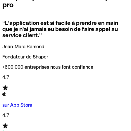
pro
locales.
Pour éviter ces erreurs, Qonto a créé un outil de
vérification/recherche de codes SWIFT. Ainsi, vous pouvez
“
L'application est si facile à prendre en main
Si vous n'êtes pas sûr du code SWIFT que vous devriez
trouver et vérifier vos codes SWIFT avant de réaliser vos
que je n'ai jamais eu besoin de faire appel au
utiliser, nous avons développé un outil de recherche de
transferts d’argent.
service client.
”
codes SWIFT par nom de banque.
Jean-Marc Ramond
Fondateur de Shaper
+600 000 entreprises nous font confiance
4.7
sur App Store
4.7