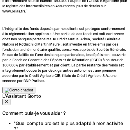
d’intermédiaire sous le numéro 18004091 auprès de l’ORIAS (Organisme pour
le registre des intermédiaires en Assurances, plus de détails sur
www.orias.fr).`
L'intégralité des fonds déposés par nos clients est protégée conformément
à la réglementation applicable. Une partie de ces fonds est soit cantonnée
chez nos banques partenaires, le Crédit Mutuel Arkéa, Société Générale,
Natixis et Rothschild Martin Maurel, soit investie en titres émis par des
fonds du marché monétaire qualifié, conservés auprès de Société Générale.
En cas de faillite de l’une des banques partenaires, les dépôts sont couverts
par le Fonds de Garantie des Dépôts et de Résolution (FGDR) à hauteur de
100 000 € par établissement et par client. La partie restante des fonds est
intégralement couverte par deux garanties autonomes : une première
accordée par le Crédit Agricole CIB, filiale de Crédit Agricole S.A., une
seconde par BNP Paribas.
L'Assistant Qonto
Comment puis-je vous aider ?
"Quel compte pro est le plus adapté à mon activité
?"