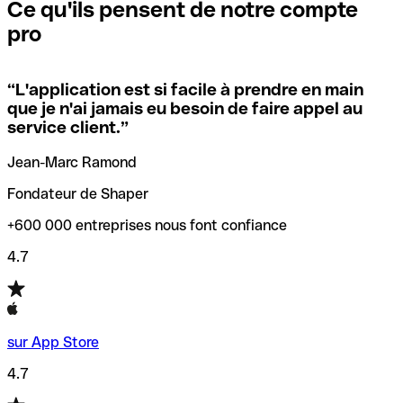
que vous avez le code SWIFT du siège social. Sinon, cela
l’annulation de la transaction.
Ce qu'ils pensent de notre compte
signifie que vous avez le code de l'une des succursales
pro
locales.
Pour éviter ces erreurs, Qonto a créé un outil de
vérification/recherche de codes SWIFT. Ainsi, vous pouvez
“
L'application est si facile à prendre en main
Si vous n'êtes pas sûr du code SWIFT que vous devriez
trouver et vérifier vos codes SWIFT avant de réaliser vos
que je n'ai jamais eu besoin de faire appel au
utiliser, nous avons développé un outil de recherche de
transferts d’argent.
service client.
”
codes SWIFT par nom de banque.
Jean-Marc Ramond
Fondateur de Shaper
+600 000 entreprises nous font confiance
4.7
sur App Store
4.7