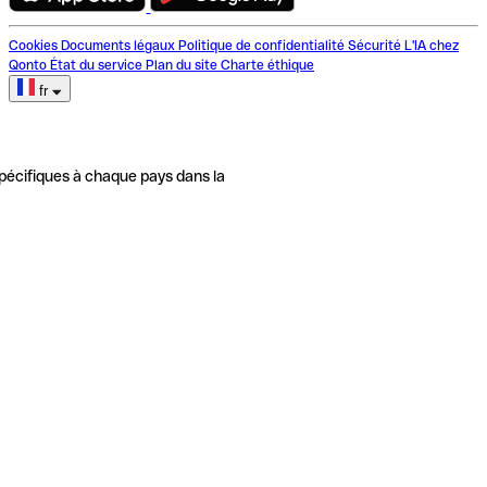
Cookies
Documents légaux
Politique de confidentialité
Sécurité
L'IA chez
Qonto
État du service
Plan du site
Charte éthique
fr
pécifiques à chaque pays dans la