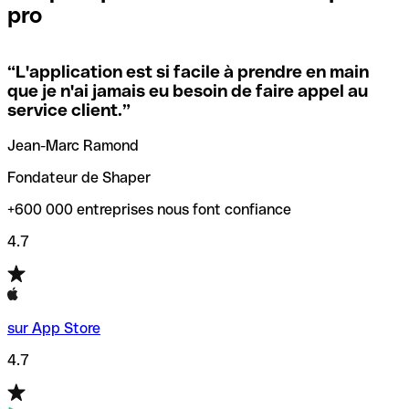
pro
locales.
Pour éviter ces erreurs, Qonto a créé un outil de
vérification/recherche de codes SWIFT. Ainsi, vous pouvez
“
L'application est si facile à prendre en main
Si vous n'êtes pas sûr du code SWIFT que vous devriez
trouver et vérifier vos codes SWIFT avant de réaliser vos
que je n'ai jamais eu besoin de faire appel au
utiliser, nous avons développé un outil de recherche de
transferts d’argent.
service client.
”
codes SWIFT par nom de banque.
Jean-Marc Ramond
Fondateur de Shaper
+600 000 entreprises nous font confiance
4.7
sur App Store
4.7