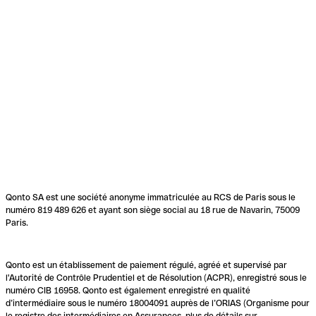
Qonto SA est une société anonyme immatriculée au RCS de Paris sous le
numéro 819 489 626 et ayant son siège social au 18 rue de Navarin, 75009
Paris.
Qonto est un établissement de paiement régulé, agréé et supervisé par
l'Autorité de Contrôle Prudentiel et de Résolution (ACPR), enregistré sous le
numéro CIB 16958. Qonto est également enregistré en qualité
d’intermédiaire sous le numéro 18004091 auprès de l’ORIAS (Organisme pour
le registre des intermédiaires en Assurances, plus de détails sur