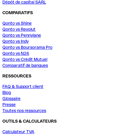
Dépôt de capital SARL
COMPARATIFS
Qonto vs Shine
Qonto vs Revolut
Qonto vs Pennylane
Qonto vs Indy
Qonto vs Boursorama Pro
Qonto vs N26
Qonto vs Crédit Mutuel
Comparatif de banques
RESSOURCES
FAQ & Support client
Blog
Glossaire
Presse
Toutes nos ressources
OUTILS & CALCULATEURS
Calculateur TVA