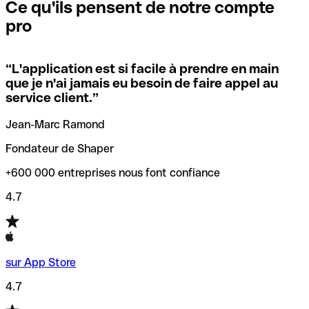
que vous avez le code SWIFT du siège social. Sinon, cela
l’annulation de la transaction.
Ce qu'ils pensent de notre compte
signifie que vous avez le code de l'une des succursales
pro
locales.
Pour éviter ces erreurs, Qonto a créé un outil de
vérification/recherche de codes SWIFT. Ainsi, vous pouvez
“
L'application est si facile à prendre en main
Si vous n'êtes pas sûr du code SWIFT que vous devriez
trouver et vérifier vos codes SWIFT avant de réaliser vos
que je n'ai jamais eu besoin de faire appel au
utiliser, nous avons développé un outil de recherche de
transferts d’argent.
service client.
”
codes SWIFT par nom de banque.
Jean-Marc Ramond
Fondateur de Shaper
+600 000 entreprises nous font confiance
4.7
sur App Store
4.7