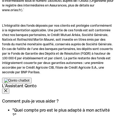
d’intermédiaire sous le numéro 18004091 auprès de l’ORIAS (Organisme pour
le registre des intermédiaires en Assurances, plus de détails sur
www.orias.fr).`
L'intégralité des fonds déposés par nos clients est protégée conformément
à la réglementation applicable. Une partie de ces fonds est soit cantonnée
chez nos banques partenaires, le Crédit Mutuel Arkéa, Société Générale,
Natixis et Rothschild Martin Maurel, soit investie en titres émis par des
fonds du marché monétaire qualifié, conservés auprès de Société Générale.
En cas de faillite de l’une des banques partenaires, les dépôts sont couverts
par le Fonds de Garantie des Dépôts et de Résolution (FGDR) à hauteur de
100 000 € par établissement et par client. La partie restante des fonds est
intégralement couverte par deux garanties autonomes : une première
accordée par le Crédit Agricole CIB, filiale de Crédit Agricole S.A., une
seconde par BNP Paribas.
L'Assistant Qonto
Comment puis-je vous aider ?
"Quel compte pro est le plus adapté à mon activité
?"