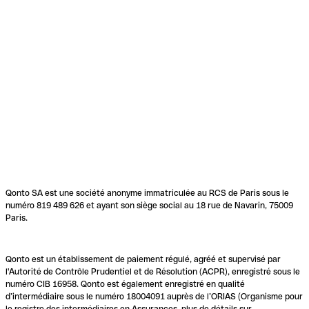
Qonto SA est une société anonyme immatriculée au RCS de Paris sous le
numéro 819 489 626 et ayant son siège social au 18 rue de Navarin, 75009
Paris.
Qonto est un établissement de paiement régulé, agréé et supervisé par
l'Autorité de Contrôle Prudentiel et de Résolution (ACPR), enregistré sous le
numéro CIB 16958. Qonto est également enregistré en qualité
d’intermédiaire sous le numéro 18004091 auprès de l’ORIAS (Organisme pour
le registre des intermédiaires en Assurances, plus de détails sur