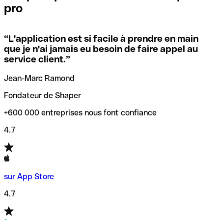
pro
locales.
Pour éviter ces erreurs, Qonto a créé un outil de
vérification/recherche de codes SWIFT. Ainsi, vous pouvez
“
L'application est si facile à prendre en main
Si vous n'êtes pas sûr du code SWIFT que vous devriez
trouver et vérifier vos codes SWIFT avant de réaliser vos
que je n'ai jamais eu besoin de faire appel au
utiliser, nous avons développé un outil de recherche de
transferts d’argent.
service client.
”
codes SWIFT par nom de banque.
Jean-Marc Ramond
Fondateur de Shaper
+600 000 entreprises nous font confiance
4.7
sur App Store
4.7