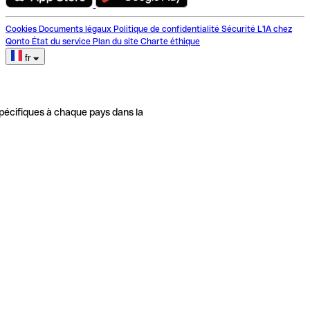
Cookies
Documents légaux
Politique de confidentialité
Sécurité
L'IA chez
Qonto
État du service
Plan du site
Charte éthique
fr
pécifiques à chaque pays dans la