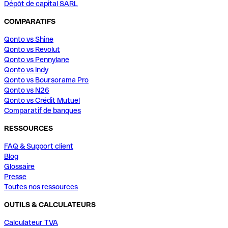
Dépôt de capital SARL
COMPARATIFS
Qonto vs Shine
Qonto vs Revolut
Qonto vs Pennylane
Qonto vs Indy
Qonto vs Boursorama Pro
Qonto vs N26
Qonto vs Crédit Mutuel
Comparatif de banques
RESSOURCES
FAQ & Support client
Blog
Glossaire
Presse
Toutes nos ressources
OUTILS & CALCULATEURS
Calculateur TVA