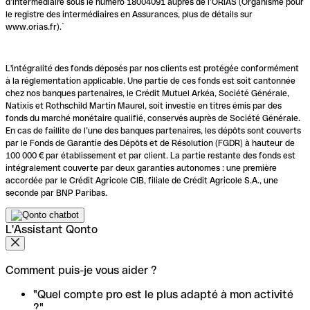
d’intermédiaire sous le numéro 18004091 auprès de l’ORIAS (Organisme pour
le registre des intermédiaires en Assurances, plus de détails sur
www.orias.fr).`
L'intégralité des fonds déposés par nos clients est protégée conformément
à la réglementation applicable. Une partie de ces fonds est soit cantonnée
chez nos banques partenaires, le Crédit Mutuel Arkéa, Société Générale,
Natixis et Rothschild Martin Maurel, soit investie en titres émis par des
fonds du marché monétaire qualifié, conservés auprès de Société Générale.
En cas de faillite de l’une des banques partenaires, les dépôts sont couverts
par le Fonds de Garantie des Dépôts et de Résolution (FGDR) à hauteur de
100 000 € par établissement et par client. La partie restante des fonds est
intégralement couverte par deux garanties autonomes : une première
accordée par le Crédit Agricole CIB, filiale de Crédit Agricole S.A., une
seconde par BNP Paribas.
L'Assistant Qonto
Comment puis-je vous aider ?
"Quel compte pro est le plus adapté à mon activité
?"