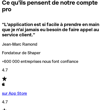
que vous avez le code SWIFT du siège social. Sinon, cela
l’annulation de la transaction.
Ce qu'ils pensent de notre compte
signifie que vous avez le code de l'une des succursales
pro
locales.
Pour éviter ces erreurs, Qonto a créé un outil de
vérification/recherche de codes SWIFT. Ainsi, vous pouvez
“
L'application est si facile à prendre en main
Si vous n'êtes pas sûr du code SWIFT que vous devriez
trouver et vérifier vos codes SWIFT avant de réaliser vos
que je n'ai jamais eu besoin de faire appel au
utiliser, nous avons développé un outil de recherche de
transferts d’argent.
service client.
”
codes SWIFT par nom de banque.
Jean-Marc Ramond
Fondateur de Shaper
+600 000 entreprises nous font confiance
4.7
sur App Store
4.7