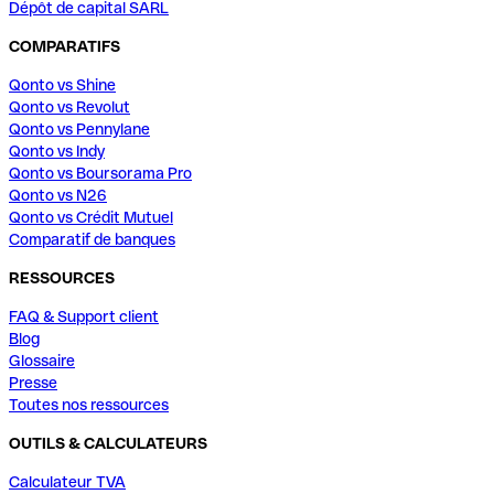
Dépôt de capital SARL
COMPARATIFS
Qonto vs Shine
Qonto vs Revolut
Qonto vs Pennylane
Qonto vs Indy
Qonto vs Boursorama Pro
Qonto vs N26
Qonto vs Crédit Mutuel
Comparatif de banques
RESSOURCES
FAQ & Support client
Blog
Glossaire
Presse
Toutes nos ressources
OUTILS & CALCULATEURS
Calculateur TVA