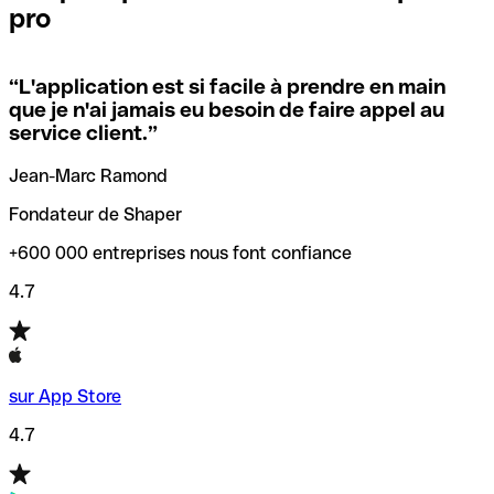
pro
locales.
Pour éviter ces erreurs, Qonto a créé un outil de
vérification/recherche de codes SWIFT. Ainsi, vous pouvez
“
L'application est si facile à prendre en main
Si vous n'êtes pas sûr du code SWIFT que vous devriez
trouver et vérifier vos codes SWIFT avant de réaliser vos
que je n'ai jamais eu besoin de faire appel au
utiliser, nous avons développé un outil de recherche de
transferts d’argent.
service client.
”
codes SWIFT par nom de banque.
Jean-Marc Ramond
Fondateur de Shaper
+600 000 entreprises nous font confiance
4.7
sur App Store
4.7