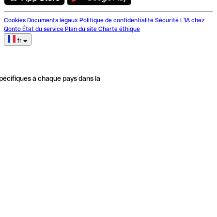
Cookies
Documents légaux
Politique de confidentialité
Sécurité
L'IA chez
Qonto
État du service
Plan du site
Charte éthique
fr
pécifiques à chaque pays dans la