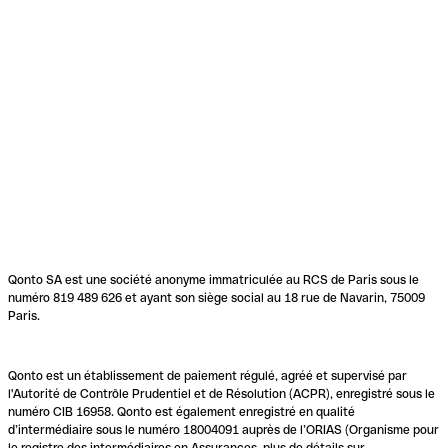
Qonto SA est une société anonyme immatriculée au RCS de Paris sous le
numéro 819 489 626 et ayant son siège social au 18 rue de Navarin, 75009
Paris.
Qonto est un établissement de paiement régulé, agréé et supervisé par
l'Autorité de Contrôle Prudentiel et de Résolution (ACPR), enregistré sous le
numéro CIB 16958. Qonto est également enregistré en qualité
d’intermédiaire sous le numéro 18004091 auprès de l’ORIAS (Organisme pour
le registre des intermédiaires en Assurances, plus de détails sur