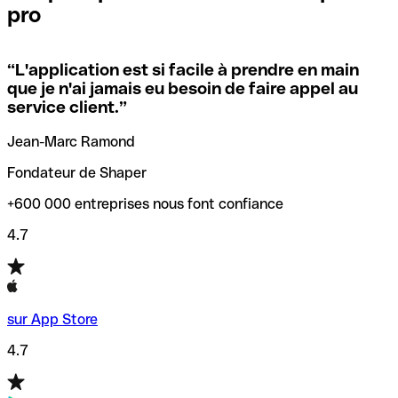
pro
locales.
Pour éviter ces erreurs, Qonto a créé un outil de
vérification/recherche de codes SWIFT. Ainsi, vous pouvez
“
L'application est si facile à prendre en main
Si vous n'êtes pas sûr du code SWIFT que vous devriez
trouver et vérifier vos codes SWIFT avant de réaliser vos
que je n'ai jamais eu besoin de faire appel au
utiliser, nous avons développé un outil de recherche de
transferts d’argent.
service client.
”
codes SWIFT par nom de banque.
Jean-Marc Ramond
Fondateur de Shaper
+600 000 entreprises nous font confiance
4.7
sur App Store
4.7