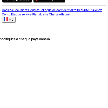
Cookies
Documents légaux
Politique de confidentialité
Sécurité
L'IA chez
Qonto
État du service
Plan du site
Charte éthique
fr
pécifiques à chaque pays dans la