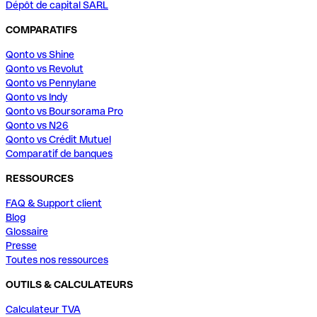
Dépôt de capital SARL
COMPARATIFS
Qonto vs Shine
Qonto vs Revolut
Qonto vs Pennylane
Qonto vs Indy
Qonto vs Boursorama Pro
Qonto vs N26
Qonto vs Crédit Mutuel
Comparatif de banques
RESSOURCES
FAQ & Support client
Blog
Glossaire
Presse
Toutes nos ressources
OUTILS & CALCULATEURS
Calculateur TVA