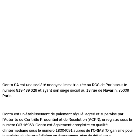
Qonto SA est une société anonyme immatriculée au RCS de Paris sous le
numéro 819 489 626 et ayant son siège social au 18 rue de Navarin, 75009
Paris.
Qonto est un établissement de paiement régulé, agréé et supervisé par
l'Autorité de Contrôle Prudentiel et de Résolution (ACPR), enregistré sous le
numéro CIB 16958. Qonto est également enregistré en qualité
d’intermédiaire sous le numéro 18004091 auprès de l’ORIAS (Organisme pour
le registre des intermédiaires en Assurances, plus de détails sur