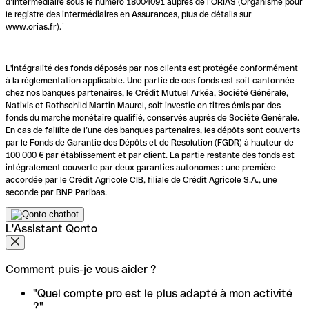
d’intermédiaire sous le numéro 18004091 auprès de l’ORIAS (Organisme pour
le registre des intermédiaires en Assurances, plus de détails sur
www.orias.fr).`
L'intégralité des fonds déposés par nos clients est protégée conformément
à la réglementation applicable. Une partie de ces fonds est soit cantonnée
chez nos banques partenaires, le Crédit Mutuel Arkéa, Société Générale,
Natixis et Rothschild Martin Maurel, soit investie en titres émis par des
fonds du marché monétaire qualifié, conservés auprès de Société Générale.
En cas de faillite de l’une des banques partenaires, les dépôts sont couverts
par le Fonds de Garantie des Dépôts et de Résolution (FGDR) à hauteur de
100 000 € par établissement et par client. La partie restante des fonds est
intégralement couverte par deux garanties autonomes : une première
accordée par le Crédit Agricole CIB, filiale de Crédit Agricole S.A., une
seconde par BNP Paribas.
L'Assistant Qonto
Comment puis-je vous aider ?
"Quel compte pro est le plus adapté à mon activité
?"