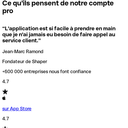
que vous avez le code SWIFT du siège social. Sinon, cela
l’annulation de la transaction.
Ce qu'ils pensent de notre compte
signifie que vous avez le code de l'une des succursales
pro
locales.
Pour éviter ces erreurs, Qonto a créé un outil de
vérification/recherche de codes SWIFT. Ainsi, vous pouvez
“
L'application est si facile à prendre en main
Si vous n'êtes pas sûr du code SWIFT que vous devriez
trouver et vérifier vos codes SWIFT avant de réaliser vos
que je n'ai jamais eu besoin de faire appel au
utiliser, nous avons développé un outil de recherche de
transferts d’argent.
service client.
”
codes SWIFT par nom de banque.
Jean-Marc Ramond
Fondateur de Shaper
+600 000 entreprises nous font confiance
4.7
sur App Store
4.7