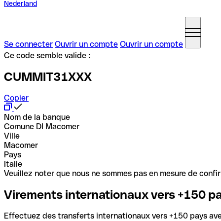
Nederland
Se connecter
Ouvrir un compte
Ouvrir un compte
Ce code semble valide :
CUMMIT31XXX
Copier
Nom de la banque
Comune DI Macomer
Ville
Macomer
Pays
Italie
Veuillez noter que nous ne sommes pas en mesure de confirme
Virements internationaux vers +150 p
Effectuez des transferts internationaux vers +150 pays avec 