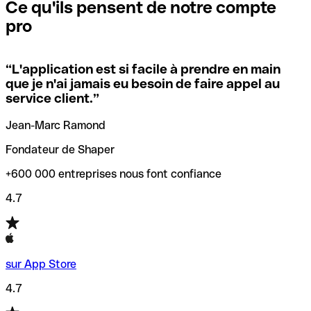
que vous avez le code SWIFT du siège social. Sinon, cela
l’annulation de la transaction.
Ce qu'ils pensent de notre compte
signifie que vous avez le code de l'une des succursales
pro
locales.
Pour éviter ces erreurs, Qonto a créé un outil de
vérification/recherche de codes SWIFT. Ainsi, vous pouvez
“
L'application est si facile à prendre en main
Si vous n'êtes pas sûr du code SWIFT que vous devriez
trouver et vérifier vos codes SWIFT avant de réaliser vos
que je n'ai jamais eu besoin de faire appel au
utiliser, nous avons développé un outil de recherche de
transferts d’argent.
service client.
”
codes SWIFT par nom de banque.
Jean-Marc Ramond
Fondateur de Shaper
+600 000 entreprises nous font confiance
4.7
sur App Store
4.7