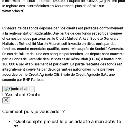
d’intermédiaire sous le numéro 18004091 auprès de l’ORIAS (Organisme pour
le registre des intermédiaires en Assurances, plus de détails sur
www.orias.fr).`
L'intégralité des fonds déposés par nos clients est protégée conformément
à la réglementation applicable. Une partie de ces fonds est soit cantonnée
chez nos banques partenaires, le Crédit Mutuel Arkéa, Société Générale,
Natixis et Rothschild Martin Maurel, soit investie en titres émis par des
fonds du marché monétaire qualifié, conservés auprès de Société Générale.
En cas de faillite de l’une des banques partenaires, les dépôts sont couverts
par le Fonds de Garantie des Dépôts et de Résolution (FGDR) à hauteur de
100 000 € par établissement et par client. La partie restante des fonds est
intégralement couverte par deux garanties autonomes : une première
accordée par le Crédit Agricole CIB, filiale de Crédit Agricole S.A., une
seconde par BNP Paribas.
L'Assistant Qonto
Comment puis-je vous aider ?
"Quel compte pro est le plus adapté à mon activité
?"