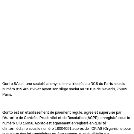
Qonto SA est une société anonyme immatriculée au RCS de Paris sous le
numéro 819 489 626 et ayant son siège social au 18 rue de Navarin, 75009
Paris.
Qonto est un établissement de paiement régulé, agréé et supervisé par
l'Autorité de Contrôle Prudentiel et de Résolution (ACPR), enregistré sous le
numéro CIB 16958. Qonto est également enregistré en qualité
d’intermédiaire sous le numéro 18004091 auprès de l’ORIAS (Organisme pour
le registre des intermédiaires en Assurances, plus de détails sur