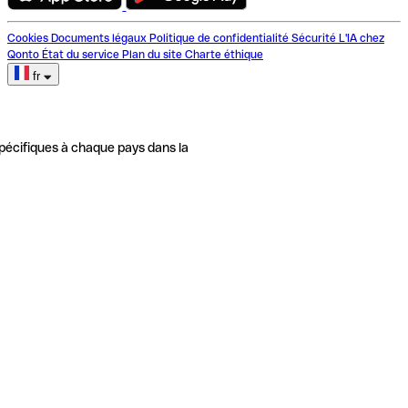
Cookies
Documents légaux
Politique de confidentialité
Sécurité
L'IA chez
Qonto
État du service
Plan du site
Charte éthique
fr
pécifiques à chaque pays dans la