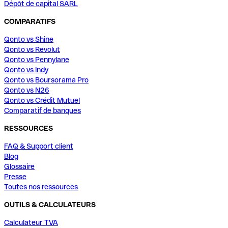
Dépôt de capital SARL
COMPARATIFS
Qonto vs Shine
Qonto vs Revolut
Qonto vs Pennylane
Qonto vs Indy
Qonto vs Boursorama Pro
Qonto vs N26
Qonto vs Crédit Mutuel
Comparatif de banques
RESSOURCES
FAQ & Support client
Blog
Glossaire
Presse
Toutes nos ressources
OUTILS & CALCULATEURS
Calculateur TVA