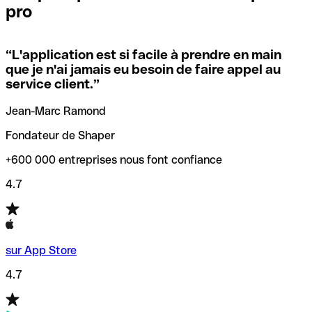
pro
locales.
Pour éviter ces erreurs, Qonto a créé un outil de
vérification/recherche de codes SWIFT. Ainsi, vous pouvez
“
L'application est si facile à prendre en main
Si vous n'êtes pas sûr du code SWIFT que vous devriez
trouver et vérifier vos codes SWIFT avant de réaliser vos
que je n'ai jamais eu besoin de faire appel au
utiliser, nous avons développé un outil de recherche de
transferts d’argent.
service client.
”
codes SWIFT par nom de banque.
Jean-Marc Ramond
Fondateur de Shaper
+600 000 entreprises nous font confiance
4.7
sur App Store
4.7