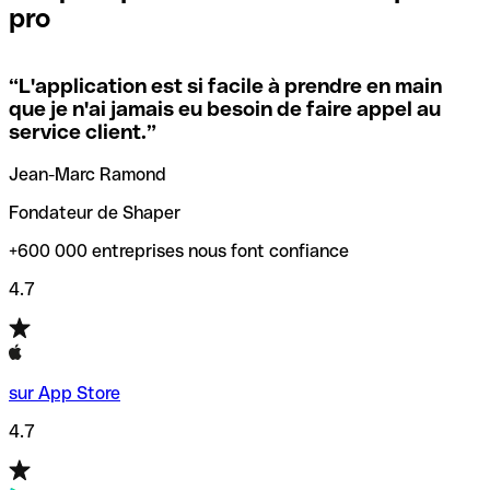
pro
locales.
Pour éviter ces erreurs, Qonto a créé un outil de
vérification/recherche de codes SWIFT. Ainsi, vous pouvez
“
L'application est si facile à prendre en main
Si vous n'êtes pas sûr du code SWIFT que vous devriez
trouver et vérifier vos codes SWIFT avant de réaliser vos
que je n'ai jamais eu besoin de faire appel au
utiliser, nous avons développé un outil de recherche de
transferts d’argent.
service client.
”
codes SWIFT par nom de banque.
Jean-Marc Ramond
Fondateur de Shaper
+600 000 entreprises nous font confiance
4.7
sur App Store
4.7