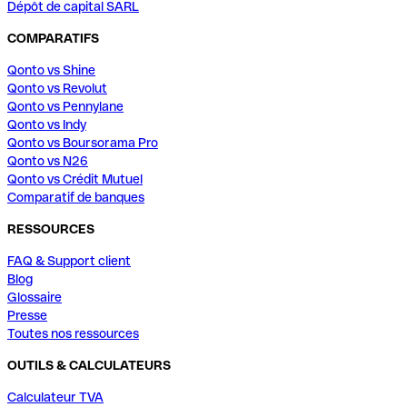
Dépôt de capital SARL
COMPARATIFS
Qonto vs Shine
Qonto vs Revolut
Qonto vs Pennylane
Qonto vs Indy
Qonto vs Boursorama Pro
Qonto vs N26
Qonto vs Crédit Mutuel
Comparatif de banques
RESSOURCES
FAQ & Support client
Blog
Glossaire
Presse
Toutes nos ressources
OUTILS & CALCULATEURS
Calculateur TVA