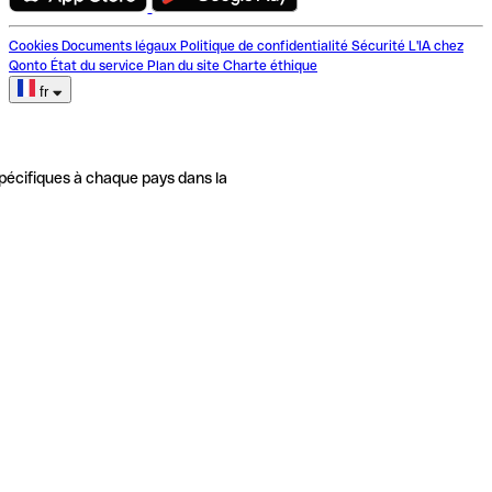
Cookies
Documents légaux
Politique de confidentialité
Sécurité
L'IA chez
Qonto
État du service
Plan du site
Charte éthique
fr
pécifiques à chaque pays dans la