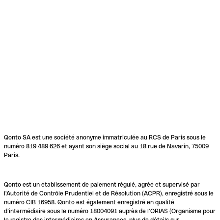
Qonto SA est une société anonyme immatriculée au RCS de Paris sous le
numéro 819 489 626 et ayant son siège social au 18 rue de Navarin, 75009
Paris.
Qonto est un établissement de paiement régulé, agréé et supervisé par
l'Autorité de Contrôle Prudentiel et de Résolution (ACPR), enregistré sous le
numéro CIB 16958. Qonto est également enregistré en qualité
d’intermédiaire sous le numéro 18004091 auprès de l’ORIAS (Organisme pour
le registre des intermédiaires en Assurances, plus de détails sur