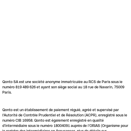
Qonto SA est une société anonyme immatriculée au RCS de Paris sous le
numéro 819 489 626 et ayant son siège social au 18 rue de Navarin, 75009
Paris.
Qonto est un établissement de paiement régulé, agréé et supervisé par
l'Autorité de Contrôle Prudentiel et de Résolution (ACPR), enregistré sous le
numéro CIB 16958. Qonto est également enregistré en qualité
d’intermédiaire sous le numéro 18004091 auprès de l’ORIAS (Organisme pour
le registre des intermédiaires en Assurances, plus de détails sur