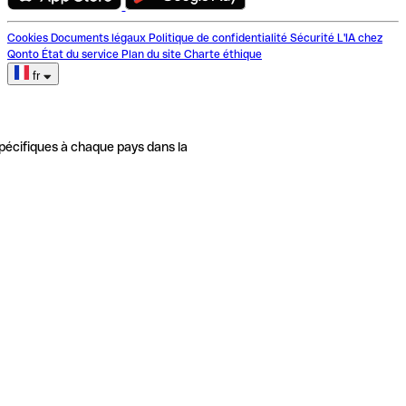
Cookies
Documents légaux
Politique de confidentialité
Sécurité
L'IA chez
Qonto
État du service
Plan du site
Charte éthique
fr
pécifiques à chaque pays dans la