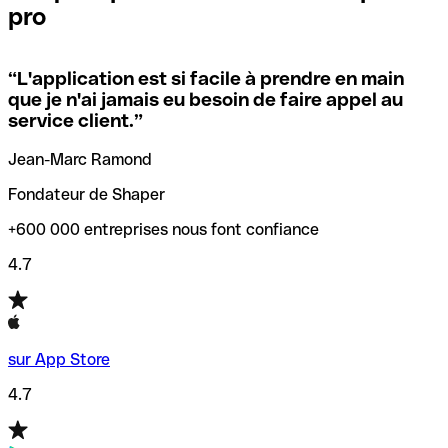
pro
locales.
Pour éviter ces erreurs, Qonto a créé un outil de
vérification/recherche de codes SWIFT. Ainsi, vous pouvez
“
L'application est si facile à prendre en main
Si vous n'êtes pas sûr du code SWIFT que vous devriez
trouver et vérifier vos codes SWIFT avant de réaliser vos
que je n'ai jamais eu besoin de faire appel au
utiliser, nous avons développé un outil de recherche de
transferts d’argent.
service client.
”
codes SWIFT par nom de banque.
Jean-Marc Ramond
Fondateur de Shaper
+600 000 entreprises nous font confiance
4.7
sur App Store
4.7