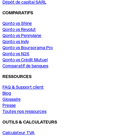
Dépôt de capital SARL
COMPARATIFS
Qonto vs Shine
Qonto vs Revolut
Qonto vs Pennylane
Qonto vs Indy
Qonto vs Boursorama Pro
Qonto vs N26
Qonto vs Crédit Mutuel
Comparatif de banques
RESSOURCES
FAQ & Support client
Blog
Glossaire
Presse
Toutes nos ressources
OUTILS & CALCULATEURS
Calculateur TVA