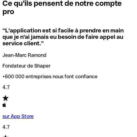
que vous avez le code SWIFT du siège social. Sinon, cela
l’annulation de la transaction.
Ce qu'ils pensent de notre compte
signifie que vous avez le code de l'une des succursales
pro
locales.
Pour éviter ces erreurs, Qonto a créé un outil de
vérification/recherche de codes SWIFT. Ainsi, vous pouvez
“
L'application est si facile à prendre en main
Si vous n'êtes pas sûr du code SWIFT que vous devriez
trouver et vérifier vos codes SWIFT avant de réaliser vos
que je n'ai jamais eu besoin de faire appel au
utiliser, nous avons développé un outil de recherche de
transferts d’argent.
service client.
”
codes SWIFT par nom de banque.
Jean-Marc Ramond
Fondateur de Shaper
+600 000 entreprises nous font confiance
4.7
sur App Store
4.7