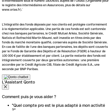
d’intermédiaire sous le numéro 18004091 auprès de l’ORIAS (Organisme pour
le registre des intermédiaires en Assurances, plus de détails sur
www.orias.fr).`
L'intégralité des fonds déposés par nos clients est protégée conformément
à la réglementation applicable. Une partie de ces fonds est soit cantonnée
chez nos banques partenaires, le Crédit Mutuel Arkéa, Société Générale,
Natixis et Rothschild Martin Maurel, soit investie en titres émis par des
fonds du marché monétaire qualifié, conservés auprès de Société Générale.
En cas de faillite de l’une des banques partenaires, les dépôts sont couverts
par le Fonds de Garantie des Dépôts et de Résolution (FGDR) à hauteur de
100 000 € par établissement et par client. La partie restante des fonds est
intégralement couverte par deux garanties autonomes : une première
accordée par le Crédit Agricole CIB, filiale de Crédit Agricole S.A., une
seconde par BNP Paribas.
L'Assistant Qonto
Comment puis-je vous aider ?
"Quel compte pro est le plus adapté à mon activité
?"