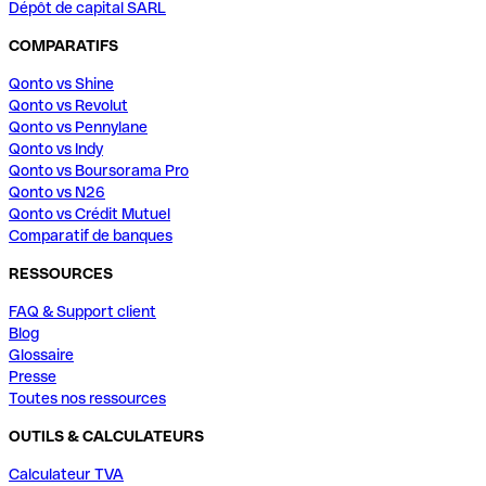
Dépôt de capital SARL
COMPARATIFS
Qonto vs Shine
Qonto vs Revolut
Qonto vs Pennylane
Qonto vs Indy
Qonto vs Boursorama Pro
Qonto vs N26
Qonto vs Crédit Mutuel
Comparatif de banques
RESSOURCES
FAQ & Support client
Blog
Glossaire
Presse
Toutes nos ressources
OUTILS & CALCULATEURS
Calculateur TVA