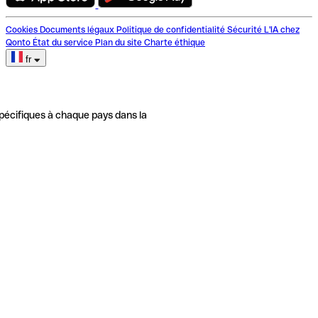
Cookies
Documents légaux
Politique de confidentialité
Sécurité
L'IA chez
Qonto
État du service
Plan du site
Charte éthique
fr
pécifiques à chaque pays dans la