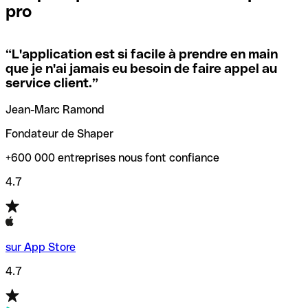
pro
locales.
Pour éviter ces erreurs, Qonto a créé un outil de
vérification/recherche de codes SWIFT. Ainsi, vous pouvez
“
L'application est si facile à prendre en main
Si vous n'êtes pas sûr du code SWIFT que vous devriez
trouver et vérifier vos codes SWIFT avant de réaliser vos
que je n'ai jamais eu besoin de faire appel au
utiliser, nous avons développé un outil de recherche de
transferts d’argent.
service client.
”
codes SWIFT par nom de banque.
Jean-Marc Ramond
Fondateur de Shaper
+600 000 entreprises nous font confiance
4.7
sur App Store
4.7