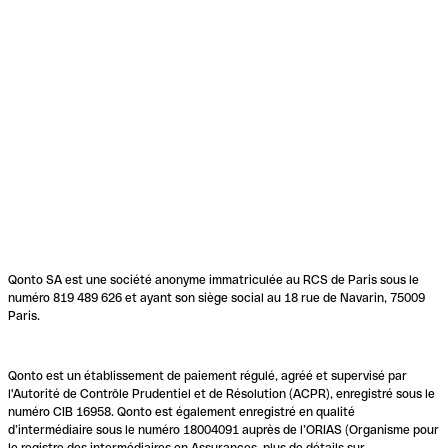
Qonto SA est une société anonyme immatriculée au RCS de Paris sous le
numéro 819 489 626 et ayant son siège social au 18 rue de Navarin, 75009
Paris.
Qonto est un établissement de paiement régulé, agréé et supervisé par
l'Autorité de Contrôle Prudentiel et de Résolution (ACPR), enregistré sous le
numéro CIB 16958. Qonto est également enregistré en qualité
d’intermédiaire sous le numéro 18004091 auprès de l’ORIAS (Organisme pour
le registre des intermédiaires en Assurances, plus de détails sur