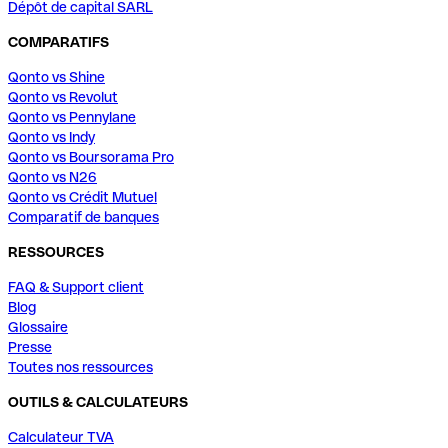
Dépôt de capital SARL
COMPARATIFS
Qonto vs Shine
Qonto vs Revolut
Qonto vs Pennylane
Qonto vs Indy
Qonto vs Boursorama Pro
Qonto vs N26
Qonto vs Crédit Mutuel
Comparatif de banques
RESSOURCES
FAQ & Support client
Blog
Glossaire
Presse
Toutes nos ressources
OUTILS & CALCULATEURS
Calculateur TVA