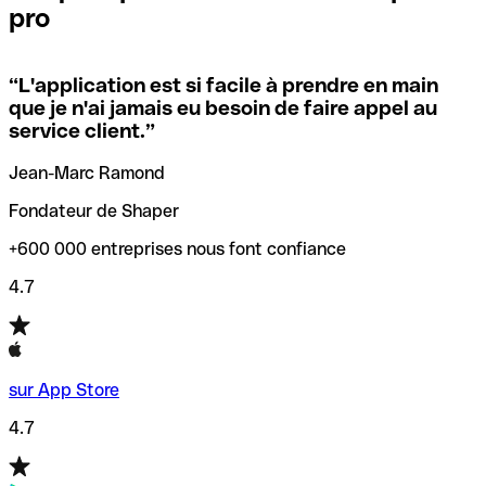
pro
locales.
Pour éviter ces erreurs, Qonto a créé un outil de
vérification/recherche de codes SWIFT. Ainsi, vous pouvez
“
L'application est si facile à prendre en main
Si vous n'êtes pas sûr du code SWIFT que vous devriez
trouver et vérifier vos codes SWIFT avant de réaliser vos
que je n'ai jamais eu besoin de faire appel au
utiliser, nous avons développé un outil de recherche de
transferts d’argent.
service client.
”
codes SWIFT par nom de banque.
Jean-Marc Ramond
Fondateur de Shaper
+600 000 entreprises nous font confiance
4.7
sur App Store
4.7