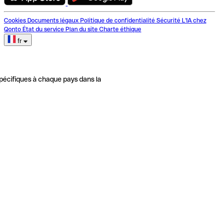
Cookies
Documents légaux
Politique de confidentialité
Sécurité
L'IA chez
Qonto
État du service
Plan du site
Charte éthique
fr
pécifiques à chaque pays dans la