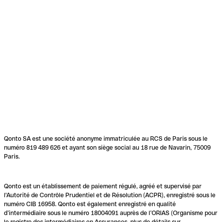
Qonto SA est une société anonyme immatriculée au RCS de Paris sous le
numéro 819 489 626 et ayant son siège social au 18 rue de Navarin, 75009
Paris.
Qonto est un établissement de paiement régulé, agréé et supervisé par
l'Autorité de Contrôle Prudentiel et de Résolution (ACPR), enregistré sous le
numéro CIB 16958. Qonto est également enregistré en qualité
d’intermédiaire sous le numéro 18004091 auprès de l’ORIAS (Organisme pour
le registre des intermédiaires en Assurances, plus de détails sur