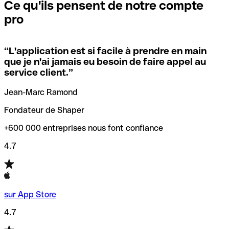
que vous avez le code SWIFT du siège social. Sinon, cela
l’annulation de la transaction.
Ce qu'ils pensent de notre compte
signifie que vous avez le code de l'une des succursales
pro
locales.
Pour éviter ces erreurs, Qonto a créé un outil de
vérification/recherche de codes SWIFT. Ainsi, vous pouvez
“
L'application est si facile à prendre en main
Si vous n'êtes pas sûr du code SWIFT que vous devriez
trouver et vérifier vos codes SWIFT avant de réaliser vos
que je n'ai jamais eu besoin de faire appel au
utiliser, nous avons développé un outil de recherche de
transferts d’argent.
service client.
”
codes SWIFT par nom de banque.
Jean-Marc Ramond
Fondateur de Shaper
+600 000 entreprises nous font confiance
4.7
sur App Store
4.7