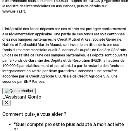
d’intermédiaire sous le numéro 18004091 auprès de l’ORIAS (Organisme pour
le registre des intermédiaires en Assurances, plus de détails sur
www.orias.fr).`
L'intégralité des fonds déposés par nos clients est protégée conformément
à la réglementation applicable. Une partie de ces fonds est soit cantonnée
chez nos banques partenaires, le Crédit Mutuel Arkéa, Société Générale,
Natixis et Rothschild Martin Maurel, soit investie en titres émis par des
fonds du marché monétaire qualifié, conservés auprès de Société Générale.
En cas de faillite de l’une des banques partenaires, les dépôts sont couverts
par le Fonds de Garantie des Dépôts et de Résolution (FGDR) à hauteur de
100 000 € par établissement et par client. La partie restante des fonds est
intégralement couverte par deux garanties autonomes : une première
accordée par le Crédit Agricole CIB, filiale de Crédit Agricole S.A., une
seconde par BNP Paribas.
L'Assistant Qonto
Comment puis-je vous aider ?
"Quel compte pro est le plus adapté à mon activité
?"