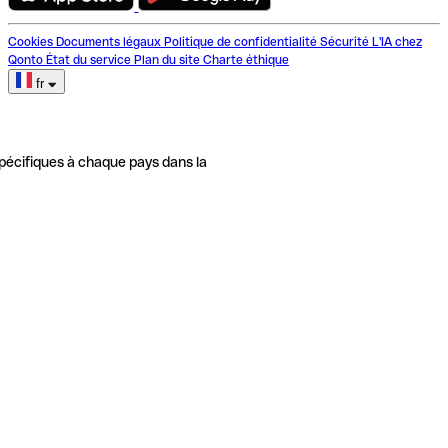
Cookies
Documents légaux
Politique de confidentialité
Sécurité
L'IA chez
Qonto
État du service
Plan du site
Charte éthique
fr
pécifiques à chaque pays dans la