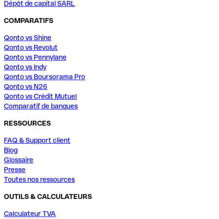
Dépôt de capital SARL
COMPARATIFS
Qonto vs Shine
Qonto vs Revolut
Qonto vs Pennylane
Qonto vs Indy
Qonto vs Boursorama Pro
Qonto vs N26
Qonto vs Crédit Mutuel
Comparatif de banques
RESSOURCES
FAQ & Support client
Blog
Glossaire
Presse
Toutes nos ressources
OUTILS & CALCULATEURS
Calculateur TVA