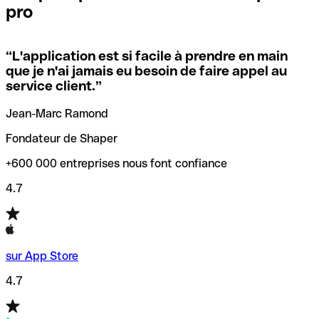
pro
locales.
Pour éviter ces erreurs, Qonto a créé un outil de
vérification/recherche de codes SWIFT. Ainsi, vous pouvez
“
L'application est si facile à prendre en main
Si vous n'êtes pas sûr du code SWIFT que vous devriez
trouver et vérifier vos codes SWIFT avant de réaliser vos
que je n'ai jamais eu besoin de faire appel au
utiliser, nous avons développé un outil de recherche de
transferts d’argent.
service client.
”
codes SWIFT par nom de banque.
Jean-Marc Ramond
Fondateur de Shaper
+600 000 entreprises nous font confiance
4.7
sur App Store
4.7