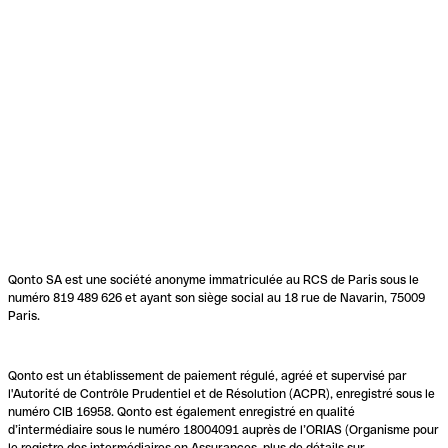
Qonto SA est une société anonyme immatriculée au RCS de Paris sous le
numéro 819 489 626 et ayant son siège social au 18 rue de Navarin, 75009
Paris.
Qonto est un établissement de paiement régulé, agréé et supervisé par
l'Autorité de Contrôle Prudentiel et de Résolution (ACPR), enregistré sous le
numéro CIB 16958. Qonto est également enregistré en qualité
d’intermédiaire sous le numéro 18004091 auprès de l’ORIAS (Organisme pour
le registre des intermédiaires en Assurances, plus de détails sur