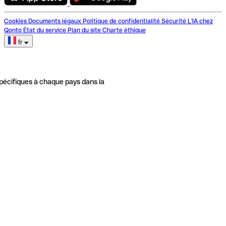
Cookies
Documents légaux
Politique de confidentialité
Sécurité
L'IA chez
Qonto
État du service
Plan du site
Charte éthique
fr
pécifiques à chaque pays dans la