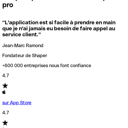
pro
locales.
Pour éviter ces erreurs, Qonto a créé un outil de
vérification/recherche de codes SWIFT. Ainsi, vous pouvez
“
L'application est si facile à prendre en main
Si vous n'êtes pas sûr du code SWIFT que vous devriez
trouver et vérifier vos codes SWIFT avant de réaliser vos
que je n'ai jamais eu besoin de faire appel au
utiliser, nous avons développé un outil de recherche de
transferts d’argent.
service client.
”
codes SWIFT par nom de banque.
Jean-Marc Ramond
Fondateur de Shaper
+600 000 entreprises nous font confiance
4.7
sur App Store
4.7