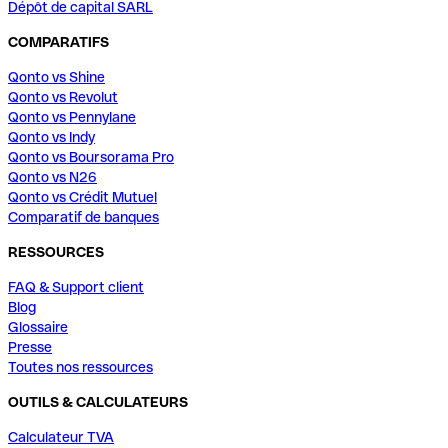
Dépôt de capital SARL
COMPARATIFS
Qonto vs Shine
Qonto vs Revolut
Qonto vs Pennylane
Qonto vs Indy
Qonto vs Boursorama Pro
Qonto vs N26
Qonto vs Crédit Mutuel
Comparatif de banques
RESSOURCES
FAQ & Support client
Blog
Glossaire
Presse
Toutes nos ressources
OUTILS & CALCULATEURS
Calculateur TVA