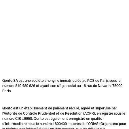
Qonto SA est une société anonyme immatriculée au RCS de Paris sous le
numéro 819 489 626 et ayant son siège social au 18 rue de Navarin, 75009
Paris.
Qonto est un établissement de paiement régulé, agréé et supervisé par
l'Autorité de Contrôle Prudentiel et de Résolution (ACPR), enregistré sous le
numéro CIB 16958. Qonto est également enregistré en qualité
d’intermédiaire sous le numéro 18004091 auprès de l’ORIAS (Organisme pour
le registre des intermédiaires en Assurances, plus de détails sur